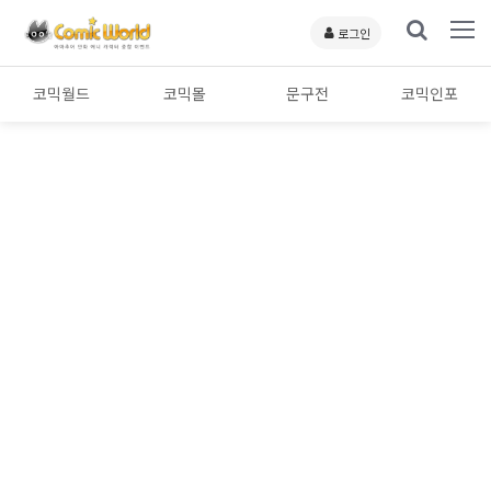
로그인
코믹월드
코믹몰
문구전
코믹인포