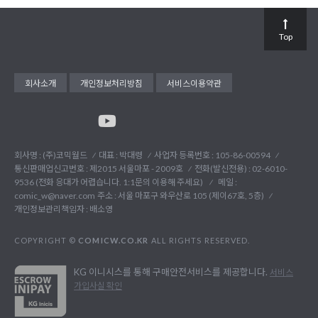
Top
회사소개
개인정보처리방침
서비스이용약관
회사명 : (주)코믹월드
대표 : 박대령
사업자 등록번호 : 105-86-00594
통신판매업신고번호 : 제2015 서울마포 - 2009호
전화(발신전용) :
02-6010-
9536 (전화 응대가 어렵습니다. 1:1문의 이용해 주세요)
메일 :
comic_w@naver.com
주소 : 서울 마포구 와우산로 105 (제이67호, 5층)
개인정보관리책임자 : 배소영
COPYRIGHT ©
COMICW.CO.KR
ALL RIGHTS RESERVED.
KG 이니시스를 통해 구매안전서비스를 제공합니다.
서비스
가입사실 확인