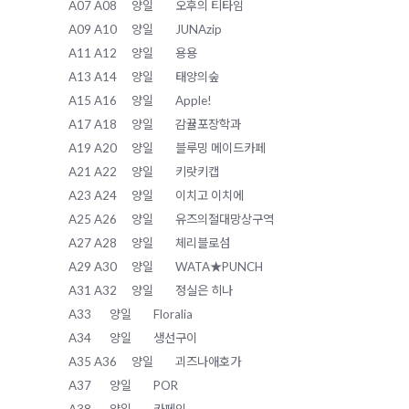
A07 A08
양일
오후의 티타임
A09 A10
양일
JUNAzip
A11 A12
양일
용용
A13 A14
양일
태양의숲
A15 A16
양일
Apple!
A17 A18
양일
감뀰포장학과
A19 A20
양일
블루밍 메이드카페
A21 A22
양일
키랏키캡
A23 A24
양일
이치고 이치에
A25 A26
양일
유즈의절대망상구역
A27 A28
양일
체리블로섬
A29 A30
양일
WATA★PUNCH
A31 A32
양일
정실은 히나
A33
양일
Floralia
A34
양일
생선구이
A35 A36
양일
괴즈나애호가
A37
양일
POR