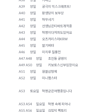
A38
양일
카페인
A39
양일
궁극의 믹스크래프트!
A40
양일
왕생당의 보부상
A41
양일
하무샤기
A42
양일
선생님은티바트개척중
A43
양일
혁명이다저희도있어요
A44
양일
오츠카리스마KRW
A45
양일
딸기버터
A46
양일
미치루 질풍전
A47 A48
양일
초진동 궁뎅이
A49 A50
양일
키보토스신부입장이요
A51
양일
원블삼형제
A52
양일
미니햄스터
A53
토요일
혁명군은여행중입니다
A53 A54
일요일
혁명 속에 피어나
A55 A56
일요일
김밐덕 팩토리