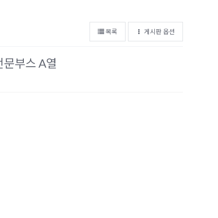
목록
게시판 옵션
전문부스 A열