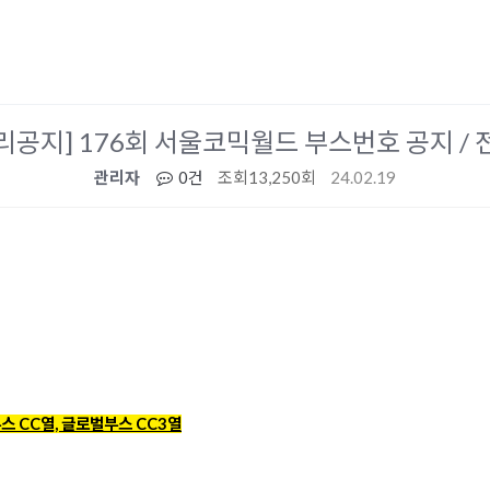
리공지] 176회 서울코믹월드 부스번호 공지 / 
관리자
0건
조회
13,250회
24.02.19
스 CC열, 글로벌부스 CC3열