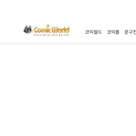
코믹월드
코믹몰
문구