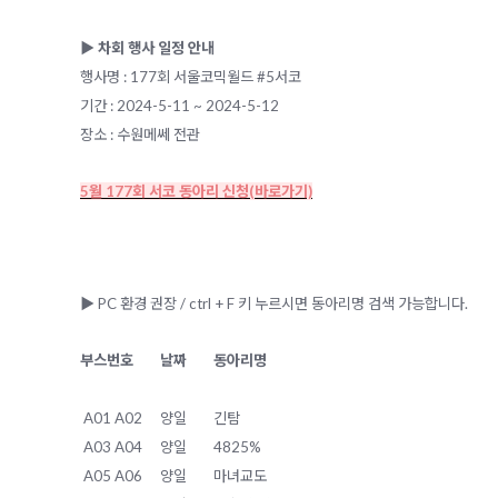
▶️ 차회 행사 일정 안내
행사명 : 177회 서울코믹월드 #5서코
기간 : 2024-5-11 ~ 2024-5-12
장소 : 수원메쎄 전관
5월 177회 서코 동아리 신청(바로가기)
▶️ PC 환경 권장 / ctrl + F 키 누르시면 동아리명 검색 가능합니다.
부스번호
날짜
동아리명
A01 A02
양일
긴탐
A03 A04
양일
4825%
A05 A06
양일
마녀교도