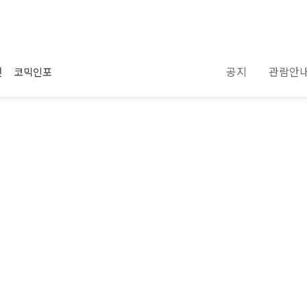
공지
관람안
전
코믹인포