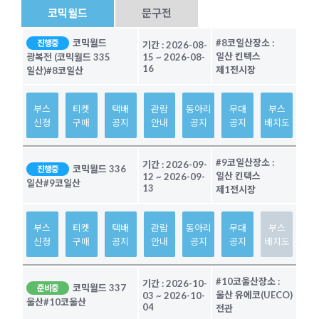
코믹월드
문구전
코믹월드
#8코일산
장소 :
진행중
기간 :
2026-08-
일산 킨텍스
광복전 (코믹월드 335
15
~
2026-08-
16
제1전시장
일산)
#8코일산
부스
티켓
택배
관람
동아리
무대
부스
신청
구매
공지
안내
공지
공지
배치도
#9코일산
장소 :
기간 :
2026-09-
코믹월드 336
진행중
일산 킨텍스
12
~
2026-09-
일산
#9코일산
13
제1전시장
부스
티켓
택배
관람
동아리
무대
부스
신청
구매
공지
안내
공지
공지
배치도
#10코울산
장소 :
기간 :
2026-10-
코믹월드 337
준비중
울산 유에코(UECO)
03
~
2026-10-
울산
#10코울산
04
전관