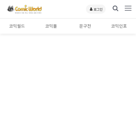
로그인
코믹월드
코믹몰
문구전
코믹인포