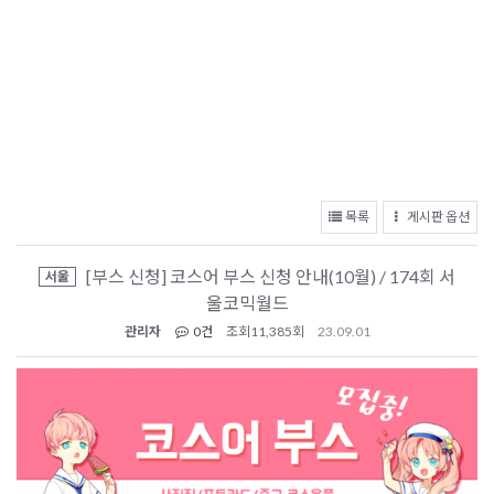
목록
게시판 옵션
[부스 신청] 코스어 부스 신청 안내(10월) / 174회 서
서울
울코믹월드
관리자
0건
조회
11,385회
23.09.01