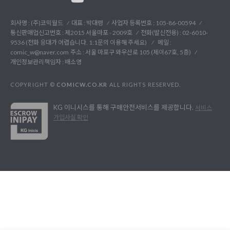
회사명 : (주)코믹월드
대표 : 박대령
사업자 등록번호 : 105-86-00594
통신판매업신고번호 : 제2015 서울마포 - 2009호
전화(발신전용) :
02-6010-
9536 (전화 응대가 어렵습니다. 1:1문의 이용해 주세요)
메일 :
comic_w@naver.com
주소 : 서울 마포구 와우산로 105 (제이67호, 5층)
개인정보관리책임자 : 배소영
COPYRIGHT ©
COMICW.CO.KR
ALL RIGHTS RESERVED.
KG 이니시스를 통해 구매안전서비스를 제공합니다.
서비스
가입사실 확인