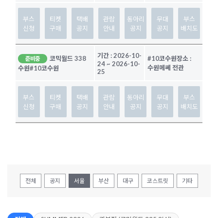
부스
티켓
택배
관람
동아리
무대
부스
신청
구매
공지
안내
공지
공지
배치도
기간 :
2026-10-
코믹월드 338
#10코수원
장소 :
준비중
24
~
2026-10-
수원메쎄 전관
수원
#10코수원
25
부스
티켓
택배
관람
동아리
무대
부스
신청
구매
공지
안내
공지
공지
배치도
전체
공지
서울
부산
대구
코스트릿
기타