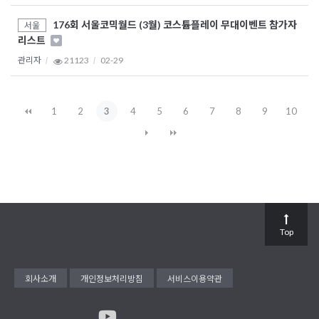
176회 서울코믹월드 (3월) 코스튬플레이 무대이벤트 참가자
서울
리스트
관리자
21123
02-29
1
2
3
4
5
6
7
8
9
10
Top
회사소개
개인정보처리방침
서비스이용약관