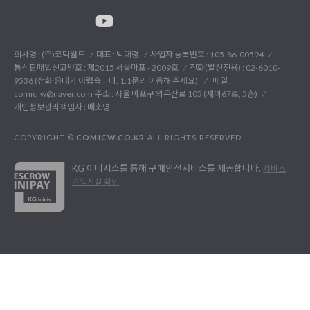
회사명 : (주)코믹월드
대표 : 박대령
사업자 등록번호 : 105-86-00594
통신판매업신고번호 : 제2015 서울마포 - 2009호
전화(발신전용) :
02-6010-
9536 (전화 응대가 어렵습니다. 1:1문의 이용해 주세요)
메일 :
comic_w@naver.com
주소 : 서울 마포구 와우산로 105 (제이67호, 5층)
개인정보관리책임자 : 배소영
COPYRIGHT ©
COMICW.CO.KR
ALL RIGHTS RESERVED.
KG 이니시스를 통해 구매안전서비스를 제공합니다.
서비스
가입사실 확인