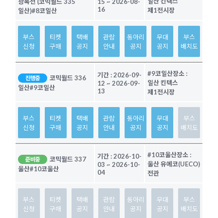
일산 킨텍스
광복전 (코믹월드 335
15
~
2026-08-
16
제1전시장
일산)
#8코일산
부스
티켓
택배
관람
동아리
무대
부스
신청
구매
공지
안내
공지
공지
배치도
#9코일산
장소 :
기간 :
2026-09-
코믹월드 336
진행중
일산 킨텍스
12
~
2026-09-
일산
#9코일산
13
제1전시장
부스
티켓
택배
관람
동아리
무대
부스
신청
구매
공지
안내
공지
공지
배치도
#10코울산
장소 :
기간 :
2026-10-
코믹월드 337
준비중
울산 유에코(UECO)
03
~
2026-10-
울산
#10코울산
04
전관
부스
티켓
택배
관람
동아리
무대
부스
신청
구매
공지
안내
공지
공지
배치도