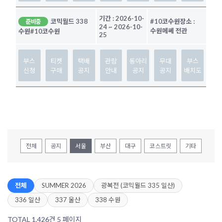
기간 :
2026-10-
코믹월드 338
#10코수원
장소 :
준비중
24
~
2026-10-
수원메쎄 전관
수원
#10코수원
25
부스
티켓
택배
관람
동아리
무대
부스
신청
구매
공지
안내
공지
공지
배치도
전체
공지
서울
부산
대구
코스트릿
기타
전체
SUMMER 2026
광복전 (코믹월드 335 일산)
336 일산
337 울산
338 수원
TOTAL 1,426건
5 페이지