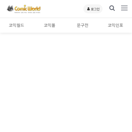
로그인
코믹월드
코믹몰
문구전
코믹인포