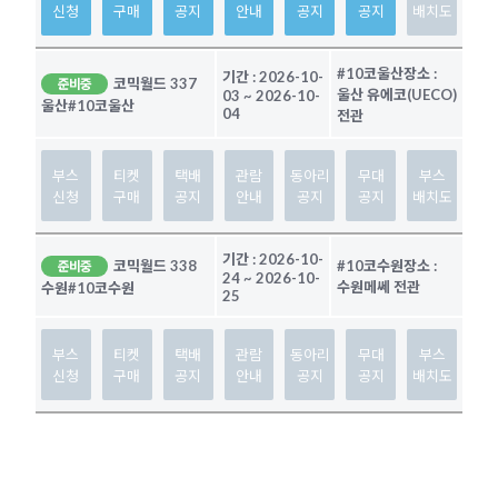
신청
구매
공지
안내
공지
공지
배치도
#10코울산
장소 :
기간 :
2026-10-
코믹월드 337
준비중
울산 유에코(UECO)
03
~
2026-10-
울산
#10코울산
04
전관
부스
티켓
택배
관람
동아리
무대
부스
신청
구매
공지
안내
공지
공지
배치도
기간 :
2026-10-
코믹월드 338
#10코수원
장소 :
준비중
24
~
2026-10-
수원메쎄 전관
수원
#10코수원
25
부스
티켓
택배
관람
동아리
무대
부스
신청
구매
공지
안내
공지
공지
배치도