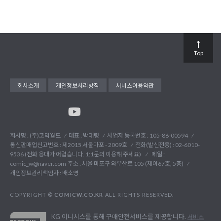
Top
회사소개
개인정보처리방침
서비스이용약관
회사명 : (주)코믹월드
대표 : 박대령
사업자 등록번호 : 105-86-00594
통신판매업신고번호 : 제2015 서울마포 - 2009호
전화(발신전용) :
02-6010-
9536 (전화 응대가 어렵습니다. 1:1문의 이용해 주세요)
메일 :
comic_w@naver.com
주소 : 서울 마포구 와우산로 105 (제이67호, 5층)
개인정보관리책임자 : 배소영
COPYRIGHT ©
COMICW.CO.KR
ALL RIGHTS RESERVED.
KG 이니시스를 통해 구매안전서비스를 제공합니다.
서비스