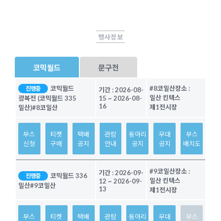
행사정보
코믹월드
문구전
코믹월드
#8코일산
장소 :
진행중
기간 :
2026-08-
일산 킨텍스
광복전 (코믹월드 335
15
~
2026-08-
16
제1전시장
일산)
#8코일산
부스
티켓
택배
관람
동아리
무대
부스
신청
구매
공지
안내
공지
공지
배치도
#9코일산
장소 :
기간 :
2026-09-
코믹월드 336
진행중
일산 킨텍스
12
~
2026-09-
일산
#9코일산
13
제1전시장
부스
티켓
택배
관람
동아리
무대
부스