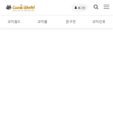
로그인
코믹월드
코믹몰
문구전
코믹인포