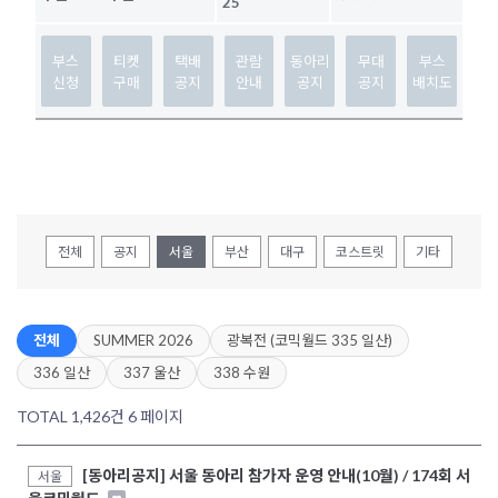
25
부스
티켓
택배
관람
동아리
무대
부스
신청
구매
공지
안내
공지
공지
배치도
전체
공지
서울
부산
대구
코스트릿
기타
전체
SUMMER 2026
광복전 (코믹월드 335 일산)
336 일산
337 울산
338 수원
TOTAL 1,426건
6 페이지
[동아리공지] 서울 동아리 참가자 운영 안내(10월) / 174회 서
서울