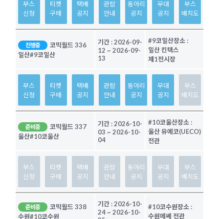
부스
티켓
택배
관람
동아리
무대
부스
신청
구매
공지
안내
공지
공지
배치도
#9코일산
장소 :
기간 :
2026-09-
코믹월드 336
진행중
일산 킨텍스
12
~
2026-09-
일산
#9코일산
13
제1전시장
부스
티켓
택배
관람
동아리
무대
부스
신청
구매
공지
안내
공지
공지
배치도
#10코울산
장소 :
기간 :
2026-10-
코믹월드 337
준비중
울산 유에코(UECO)
03
~
2026-10-
울산
#10코울산
04
전관
부스
티켓
택배
관람
동아리
무대
부스
신청
구매
공지
안내
공지
공지
배치도
기간 :
2026-10-
코믹월드 338
#10코수원
장소 :
준비중
24
~
2026-10-
수원메쎄 전관
수원
#10코수원