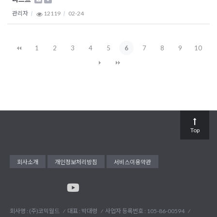
관리자
12119
02-24
1
2
3
4
5
6
7
8
9
10
Top
회사소개
개인정보처리방침
서비스이용약관
회사명 : (주)코믹월드
대표 : 박대령
사업자 등록번호 : 105-86-00594