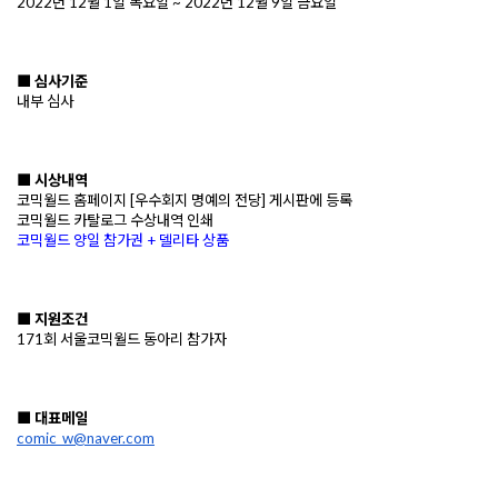
2022년 12월 1일 목요일 ~ 2022년 12월 9일 금요일
■ 심사기준
내부 심사
■ 시상내역
코믹월드 홈페이지 [우수회지 명예의 전당] 게시판에 등록
코믹월드 카탈로그 수상내역 인쇄
코믹월드 양일 참가권 + 델리타 상품
■ 지원조건 
171회 서울코믹월드 동아리 참가자
■ 대표메일
comic_w@naver.com