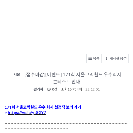
목록
게시판 옵션
[접수마감][이벤트] 171회 서울코믹월드 우수회지
서울
콘테스트 안내
관리자
0건
조회
16,734회
22.12.01
171회 서울코믹월드 우수 회지 선정작 보러 가기 
> 
https://vo.la/yt8GY7
-----------------------------------------------------------------------------------
-------------------------------------------