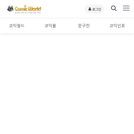
로그인
코믹월드
코믹몰
문구전
코믹인포