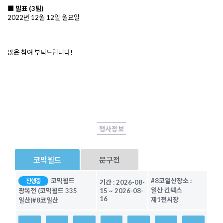
■ 발표 (3팀)
2022년 12월 12일 월요일 
많은 참여 부탁드립니다!
행사정보
코믹월드
문구전
코믹월드
#8코일산
장소 :
진행중
기간 :
2026-08-
일산 킨텍스
광복전 (코믹월드 335
15
~
2026-08-
16
제1전시장
일산)
#8코일산