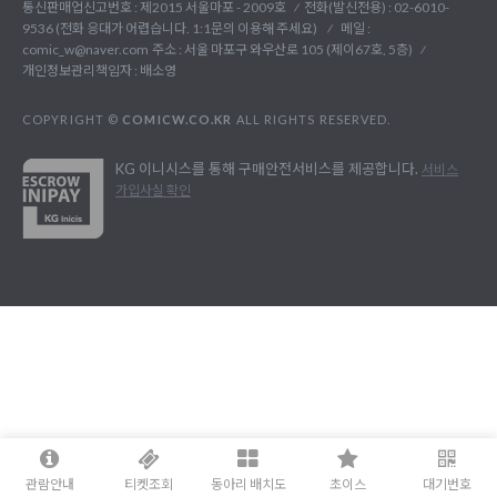
통신판매업신고번호 : 제2015 서울마포 - 2009호
전화(발신전용) :
02-6010-
9536 (전화 응대가 어렵습니다. 1:1문의 이용해 주세요)
메일 :
comic_w@naver.com
주소 : 서울 마포구 와우산로 105 (제이67호, 5층)
개인정보관리책임자 : 배소영
COPYRIGHT ©
COMICW.CO.KR
ALL RIGHTS RESERVED.
KG 이니시스를 통해 구매안전서비스를 제공합니다.
서비스
가입사실 확인
관람안내
티켓조회
동아리 배치도
초이스
대기번호