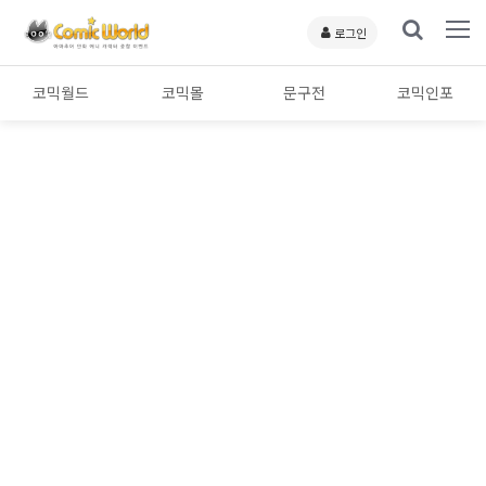
로그인
코믹월드
코믹몰
문구전
코믹인포