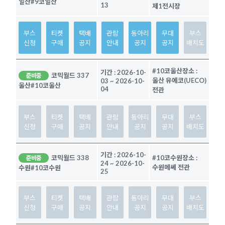
일산
#9코일산
13
제1전시장
부스
티켓
택배
관람
동아리
무대
부스
신청
구매
공지
안내
공지
공지
배치도
#10코울산
장소 :
기간 :
2026-10-
코믹월드 337
준비중
울산 유에코(UECO)
03
~
2026-10-
울산
#10코울산
04
전관
부스
티켓
택배
관람
동아리
무대
부스
신청
구매
공지
안내
공지
공지
배치도
기간 :
2026-10-
코믹월드 338
#10코수원
장소 :
준비중
24
~
2026-10-
수원메쎄 전관
수원
#10코수원
25
부스
티켓
택배
관람
동아리
무대
부스
신청
구매
공지
안내
공지
공지
배치도