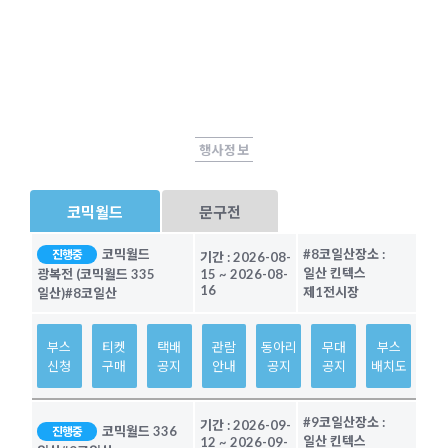
행사정보
코믹월드
문구전
코믹월드
#8코일산
장소 :
진행중
기간 :
2026-08-
일산 킨텍스
광복전 (코믹월드 335
15
~
2026-08-
16
제1전시장
일산)
#8코일산
부스
티켓
택배
관람
동아리
무대
부스
신청
구매
공지
안내
공지
공지
배치도
#9코일산
장소 :
기간 :
2026-09-
코믹월드 336
진행중
일산 킨텍스
12
~
2026-09-