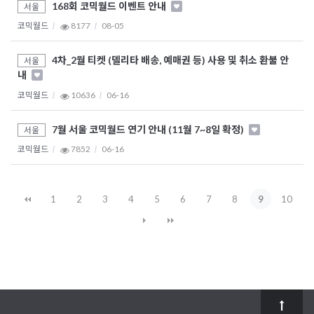
168회 코믹월드 이벤트 안내
서울
코믹월드
8177
08-05
4차_2월 티켓 (델리타 배송, 예매권 등) 사용 및 취소 환불 안
서울
내
코믹월드
10636
06-16
7월 서울 코믹월드 연기 안내 (11월 7~8일 확정)
서울
코믹월드
7852
06-16
1
2
3
4
5
6
7
8
9
10