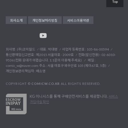
Top
회사소개
개인정보처리방침
서비스이용약관
회사명 : (주)코믹월드
대표 : 박대령
사업자 등록번호 : 105-86-00594
통신판매업신고번호 : 제2015 서울마포 - 2009호
전화(발신전용) :
02-6010-
9536 (전화 응대가 어렵습니다. 1:1문의 이용해 주세요)
메일 :
comic_w@naver.com
주소 : 서울 마포구 와우산로 105 (제이67호, 5층)
개인정보관리책임자 : 배소영
COPYRIGHT ©
COMICW.CO.KR
ALL RIGHTS RESERVED.
KG 이니시스를 통해 구매안전서비스를 제공합니다.
서비스
가입사실 확인