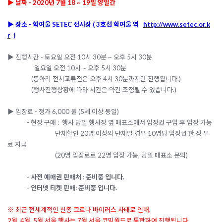
▶ 날짜 - 2020년 7월 18 ~ 19일 양일간
▶ 장소 - 학여울 SETEC 전시장
( 3호선 학여울 역
http://www.setec.or.k
r
)
▶ 진행시간 -
토요일 오전 10시 30분 ~ 오후 5시 30분
일요일 오전 10시 ~ 오후 5시 30분
(동아리 전시교류전은 오후 4시 30분까지만 진행됩니다.)
(행사진행상황에 따라 시간은 약간 조정될 수 있습니다.)
▶ 입장료 - 정가 6,000 원 (5세 이상 동일)
- 현장 구매 : 행사 당일 행사장 옆 매표소에서 입장권 구입 후 입장 가능
단체할인 20명 이상의 단체일 경우 10명당 입장권 한 장 무
료 지급
(20명 입장료로 22명 입장 가능, 당일 매표소 문의)
-
사전 예매권 판매처
:
준비중 입니다.
-
인터넷 티켓 판매: 준비중 입니다.
※ 최근 전세계적인
신종 코로나 바이러스 사태로 인해,
2월, 4월, 5월 서울 행사는 7
월 서울 코믹월드로 통합하여 진행됩니다.