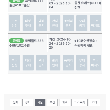
코믹월드 337
준비중
울산 유에코(UECO)
03
~
2026-10-
울산
#10코울산
04
전관
부스
티켓
택배
관람
동아리
무대
부스
신청
구매
공지
안내
공지
공지
배치도
기간 :
2026-10-
코믹월드 338
#10코수원
장소 :
준비중
24
~
2026-10-
수원메쎄 전관
수원
#10코수원
25
부스
티켓
택배
관람
동아리
무대
부스
신청
구매
공지
안내
공지
공지
배치도
전체
공지
서울
부산
대구
코스트릿
기타