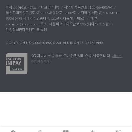
회사명 : (주)코믹월드
대표 : 박대령
사업자 등록번호 : 105-86-00594
통신판매업신고번호 : 제2015 서울마포 - 2009호
전화(발신전용) :
02-6010-
9536 (전화 응대가 어렵습니다. 1:1문의 이용해 주세요)
메일 :
comic_w@naver.com
주소 : 서울 마포구 와우산로 105 (제이67호, 5층)
개인정보관리책임자 : 배소영
COPYRIGHT ©
COMICW.CO.KR
ALL RIGHTS RESERVED.
KG 이니시스를 통해 구매안전서비스를 제공합니다.
서비스
가입사실 확인