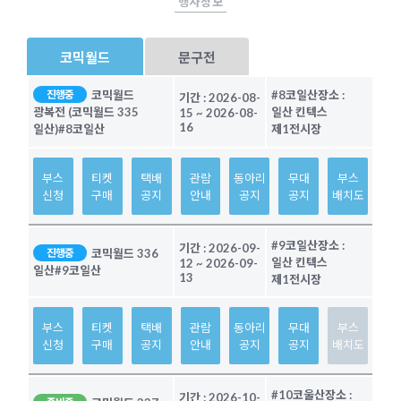
행사정보
코믹월드
문구전
코믹월드
#8코일산
장소 :
진행중
기간 :
2026-08-
일산 킨텍스
광복전 (코믹월드 335
15
~
2026-08-
16
제1전시장
일산)
#8코일산
부스
티켓
택배
관람
동아리
무대
부스
신청
구매
공지
안내
공지
공지
배치도
#9코일산
장소 :
기간 :
2026-09-
코믹월드 336
진행중
일산 킨텍스
12
~
2026-09-
일산
#9코일산
13
제1전시장
부스
티켓
택배
관람
동아리
무대
부스
신청
구매
공지
안내
공지
공지
배치도
#10코울산
장소 :
기간 :
2026-10-