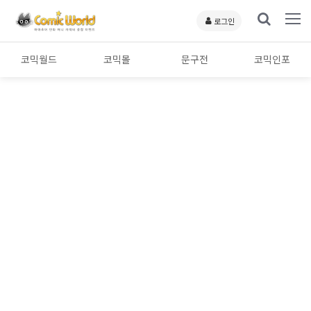
로그인
코믹월드
코믹몰
문구전
코믹인포