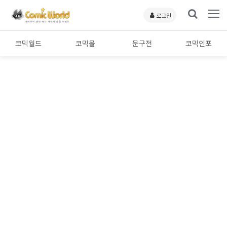
로그인
코믹월드
코믹몰
문구전
코믹인포