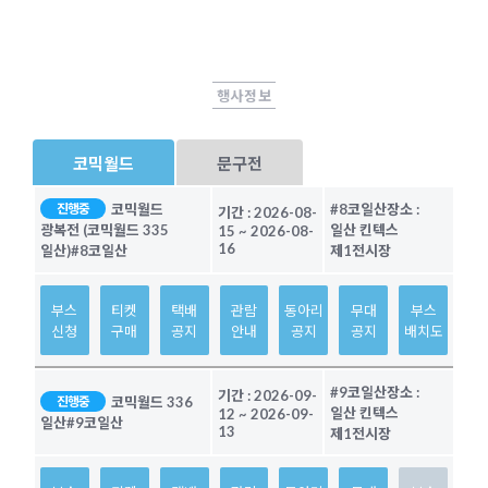
행사정보
코믹월드
문구전
코믹월드
#8코일산
장소 :
진행중
기간 :
2026-08-
일산 킨텍스
광복전 (코믹월드 335
15
~
2026-08-
16
제1전시장
일산)
#8코일산
부스
티켓
택배
관람
동아리
무대
부스
신청
구매
공지
안내
공지
공지
배치도
#9코일산
장소 :
기간 :
2026-09-
코믹월드 336
진행중
일산 킨텍스
12
~
2026-09-
일산
#9코일산
13
제1전시장