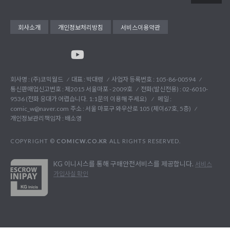
회사소개
개인정보처리방침
서비스이용약관
회사명 : (주)코믹월드
대표 : 박대령
사업자 등록번호 : 105-86-00594
통신판매업신고번호 : 제2015 서울마포 - 2009호
전화(발신전용) :
02-6010-
9536 (전화 응대가 어렵습니다. 1:1문의 이용해 주세요)
메일 :
comic_w@naver.com
주소 : 서울 마포구 와우산로 105 (제이67호, 5층)
개인정보관리책임자 : 배소영
COPYRIGHT ©
COMICW.CO.KR
ALL RIGHTS RESERVED.
KG 이니시스를 통해 구매안전서비스를 제공합니다.
서비스
가입사실 확인