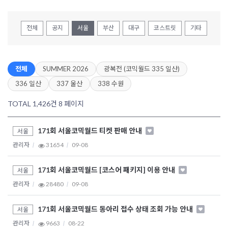
전체
공지
서울
부산
대구
코스트릿
기타
전체
SUMMER 2026
광복전 (코믹월드 335 일산)
336 일산
337 울산
338 수원
TOTAL 1,426건
8 페이지
171회 서울코믹월드 티켓 판매 안내
서울
관리자
31654
09-08
171회 서울코믹월드 [코스어 패키지] 이용 안내
서울
관리자
28480
09-08
171회 서울코믹월드 동아리 접수 상태 조회 가능 안내
서울
관리자
9663
08-22