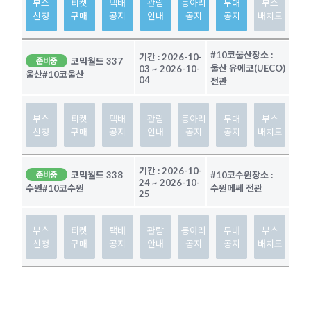
부스
티켓
택배
관람
동아리
무대
부스
신청
구매
공지
안내
공지
공지
배치도
#10코울산
장소 :
기간 :
2026-10-
코믹월드 337
준비중
울산 유에코(UECO)
03
~
2026-10-
울산
#10코울산
04
전관
부스
티켓
택배
관람
동아리
무대
부스
신청
구매
공지
안내
공지
공지
배치도
기간 :
2026-10-
코믹월드 338
#10코수원
장소 :
준비중
24
~
2026-10-
수원메쎄 전관
수원
#10코수원
25
부스
티켓
택배
관람
동아리
무대
부스
신청
구매
공지
안내
공지
공지
배치도