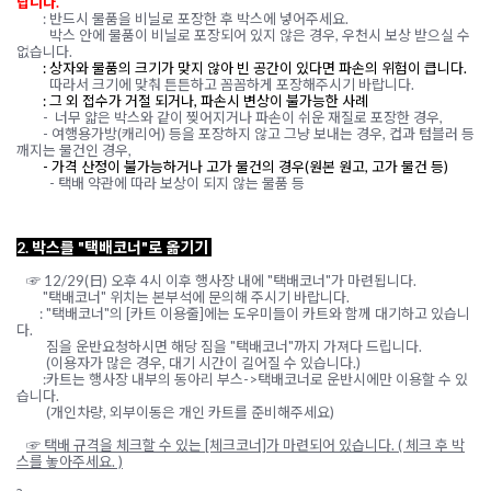
랍니다
.
: 반드시 물품을 비닐로 포장한 후 박스에 넣어주세요.
박스 안에 물품이 비닐로 포장되어 있지 않은 경우, 우천시 보상 받으실 수
없습니다.
:
상자와 물품의 크기가 맞지 않아 빈 공간이 있다면
파손의 위험이
큽니다
.
따라서
크기에 맞춰
튼튼하고 꼼꼼하게
포장해주시기 바랍니다
.
:
그 외 접수가 거절 되거나
,
파손시 변상이 불가능한 사례
-
너무 얇은 박스와 같이 찢어지거나 파손이 쉬운 재질로 포장한 경우
,
-
여행용가방
(
캐리어
)
등을 포장하지 않고 그냥 보내는 경우
,
컵과
텀블러 등
깨지는 물건인 경우
,
- 가
격 산정이 불가능하거나 고가 물건의 경우
(
원본 원고, 고가 물건 등
)
- 택배 약관에 따라 보상이 되지 않는 물품 등
2.
박스를
"
택배코너
"
로 옮기기
☞ 12
/29(
日
)
오후
4
시 이후 행사장 내에
"
택배코너
"
가 마련됩니다
.
"
택배코너
"
위치는 본부석에 문의해 주시기 바랍니다
.
:
"
택배코너
"
의
[
카트 이용줄
]
에는 도우미들이 카트와 함께 대기하고 있습니
다
.
짐을 운반요청하시면 해당 짐을
"
택배코너
"
까지 가져다 드립니다
.
(이용자가 많은 경우, 대기 시간이 길어질 수 있습니다.)
:
카트는 행사장 내부의 동아리 부스
->
택배코너로 운반시에만 이용할 수 있
습니다
.
(
개인차량
,
외부이동은 개인 카트를 준비해주세요
)
☞ 택배 규격을 체크할 수 있는 [체크코너]가 마련되어 있습니다. ( 체크 후 박
스를 놓아주세요. )