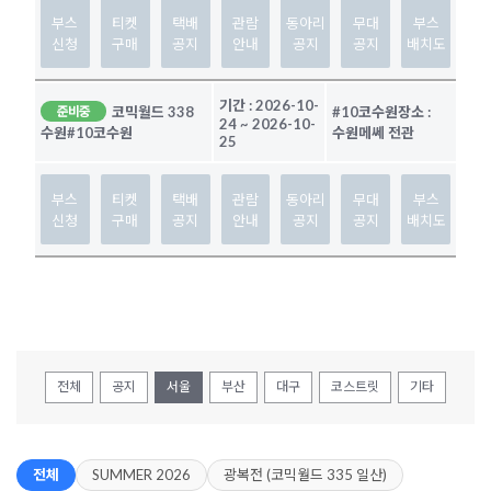
부스
티켓
택배
관람
동아리
무대
부스
신청
구매
공지
안내
공지
공지
배치도
기간 :
2026-10-
코믹월드 338
#10코수원
장소 :
준비중
24
~
2026-10-
수원메쎄 전관
수원
#10코수원
25
부스
티켓
택배
관람
동아리
무대
부스
신청
구매
공지
안내
공지
공지
배치도
전체
공지
서울
부산
대구
코스트릿
기타
전체
SUMMER 2026
광복전 (코믹월드 335 일산)