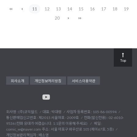
11
12
13
14
15
16
17
18
19
20
Top
회사소개
개인정보처리방침
서비스이용약관
회사명 : (주)코믹월드
대표 : 박대령
사업자 등록번호 : 105-86-00594
통신판매업신고번호 : 제2015 서울마포 - 2009호
전화(발신전용) :
02-6010-
9536 (전화 응대가 어렵습니다. 1:1문의 이용해 주세요)
메일 :
comic_w@naver.com
주소 : 서울 마포구 와우산로 105 (제이67호, 5층)
개인정보관리책임자 : 배소영