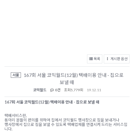
목록
게시판 옵션
167회 서울 코믹월드(12월) 택배이용 안내 - 집으로
서울
보낼 때
코믹월드
0건
조회
5,779회
19.12.11
167
회 서울 코믹월드
(12
월
)
택배이용 안내
-
집으로 보낼 때
택배서비스란
,
동아리 분들의 편의를 위하여 집에서 코믹월드 행사장으로 짐을 보내거나
행사장에서 집으로 짐을 보낼 수 있도록 택배업체를 연결시켜 드리는 서비스입
니다
.