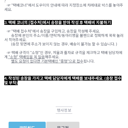
?
☞
"
택배코너
"
에서 도우미의 안내에 따라 지정장소에 차례대로 박스를 놓아주
세요
.
3.
택배 코너의
[
접수처
]
에서 송장을 받아 작성 후 택배비 지불하기
☞
"
택배 접수처
"
에서 송장을
구입하고
,
송장을
작성해 주세요
.
송장에 본인의 주소
/
이름
/
연락처
/
동아리명을 볼펜으로 정확하게 꾹꾹 눌러
서 적어주세요
.
(
송장 뒷면에 주소가 보이지 않는 경우
,
배송이 불가능 할 수 있습니다
. )
☞
택배 규격이
"
소형
"
인 경우
,
저울과 줄자로 규격을 제크하고 택배 담당자에
게
"
소형
"
택배임을 꼭 말씀
해주세요
.
별도 요청이 없다면 기본택배인
"
중형
"
으로 접수
됩니다
.
4.
작성된 송장을 가지고 택배 담당자에게 택배를 보내주세요
. (
송장 접수
및 부착
)
행사정보
코믹월드
문구전