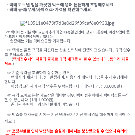
:
택배로 보낼 짐을 깨끗한 박스에 넣어 튼튼하게 포장해주세요
.
:
택배 규격(무게/사이즈)과 가격을 확인해주세요
.
☞ 
택배비는 기본 택배요금과 추가 작업비(휴일 인건비, 창고비, 운송비, 야간작업비 등)
가 포함된 
행사전용 택배비입니다. 
      송장에는 기본 택배요금만 기재됩니다.
☞
택배는 물품 규격을 지킨다는 상호 신뢰하에 진행되고 있습니다
.
규격 엄수
를 부탁드립니다
.
(
택배접수처의 저울과 줄자로 규격 체크를 해 볼 수 있습니다
.
동아리 자율
체크
)
☞
기준 규격을 초과하여 접수하는 경우
,
택배사의 패널티 과금이 발생하며, 이용자가 패널티 과금을 추가 수납해야
합니다.
이점 참고하시어 규격 엄수를 부탁드립니다. ( 패널티 과금 33,000원 )
☞ 규격 오버로 분할 재포장을 해야할 경우, 택배 접수처에서 택배박스를 구입
할 수 있습니다. (1개 1,000원)
준비된 수량이 마감되면 판매가 어렵습니다.
☞
박스를 재사용할 시에는 지난 택배용지
/
지난 행사명을 깨끗하게 제거해 주
세요
.
?
☞
포장부실로 인해 발생하는 손실에 대해서는 보상받으실 수 없으니 유의바