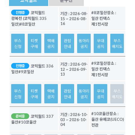
코믹월드
#8코일산
장소 :
진행중
기간 :
2026-08-
일산 킨텍스
광복전 (코믹월드 335
15
~
2026-08-
16
제1전시장
일산)
#8코일산
부스
티켓
택배
관람
동아리
무대
부스
신청
구매
공지
안내
공지
공지
배치도
#9코일산
장소 :
기간 :
2026-09-
코믹월드 336
진행중
일산 킨텍스
12
~
2026-09-
일산
#9코일산
13
제1전시장
부스
티켓
택배
관람
동아리
무대
부스
신청
구매
공지
안내
공지
공지
배치도
#10코울산
장소 :
기간 :
2026-10-
코믹월드 337
준비중
울산 유에코(UECO)
03
~
2026-10-
울산
#10코울산
04
전관