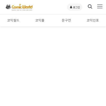
로그인
코믹월드
코믹몰
문구전
코믹인포