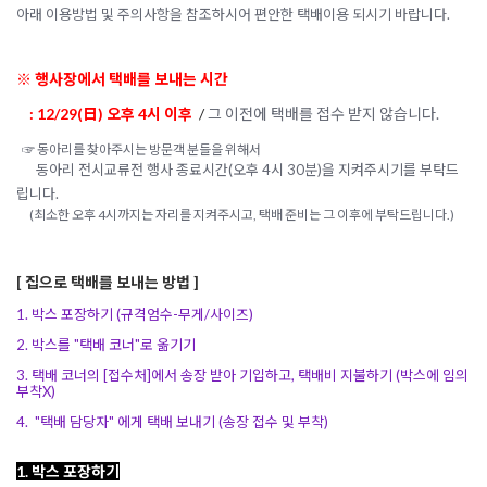
아래 이용방법 및 주의사항을 참조하시어 편안한 택배이용 되시기 바랍니다
.
※
행사장에서 택배를 보내는 시간
: 12/29(
日
)
오후
4
시 이후
/
그
이전에 택배를 접수 받지 않습니다
.
☞
동아리를 찾아주시는 방문객 분들을 위해서
동아리 전시교류전 행사 종료시간
(
오후
4
시
30
분
)
을 지켜주시기를 부탁드
립니다
.
(
최소한 오후
4
시까지는 자리를 지켜주시고
,
택배 준비는 그 이후에 부탁드립니다
.)
[
집으로 택배를 보내는 방법
]
1.
박스 포장하기 (규격엄수-무게/사이즈)
2.
박스를
"
택배 코너
"
로 옮기기
3.
택배 코너의
[
접수처
]
에서 송장
받아 기입하고
,
택배비
지불하기
(
박스에 임의
부착
X)
4. "
택배 담당자
"
에게 택배 보내기
(
송장 접수 및 부착
)
1.
박스 포장하기