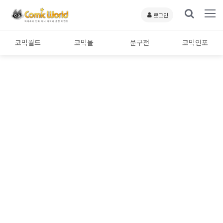
로그인
코믹월드
코믹몰
문구전
코믹인포