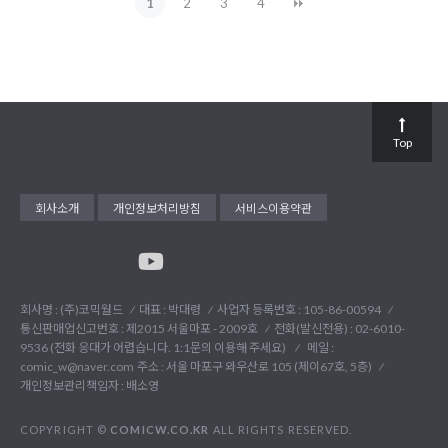
1
2
3
4
Top
회사소개
개인정보처리방침
서비스이용약관
회사명 : (주)코믹월드
대표 : 박대령
사업자 등록번호 : 105-86-00594
통신판매업신고번호 : 제2015 서울마포 - 2009호
전화(발신전용) :
02-6010-
9536 (전화 응대가 어렵습니다. 1:1문의 이용해 주세요)
메일 :
comic_w@naver.com
주소 : 서울 마포구 와우산로 105 (제이67호, 5층)
개인정보관리책임자 : 배소영
COPYRIGHT ©
COMICW.CO.KR
ALL RIGHTS RESERVED.