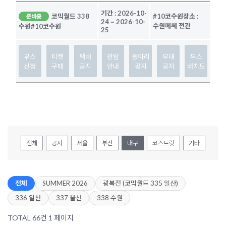
기간 :
2026-10-
코믹월드 338
#10코수원
장소 :
준비중
24
~
2026-10-
수원메쎄 전관
수원
#10코수원
25
부스
티켓
택배
관람
동아리
무대
부스
신청
구매
공지
안내
공지
공지
배치도
전체
공지
서울
부산
대구
코스트릿
기타
전체
SUMMER 2026
광복전 (코믹월드 335 일산)
336 일산
337 울산
338 수원
TOTAL 66건
1 페이지