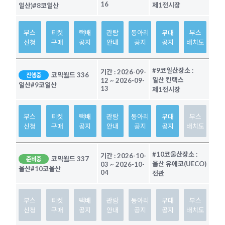
16
제1전시장
일산)
#8코일산
부스
티켓
택배
관람
동아리
무대
부스
신청
구매
공지
안내
공지
공지
배치도
#9코일산
장소 :
기간 :
2026-09-
코믹월드 336
진행중
일산 킨텍스
12
~
2026-09-
일산
#9코일산
13
제1전시장
부스
티켓
택배
관람
동아리
무대
부스
신청
구매
공지
안내
공지
공지
배치도
#10코울산
장소 :
기간 :
2026-10-
코믹월드 337
준비중
울산 유에코(UECO)
03
~
2026-10-
울산
#10코울산
04
전관
부스
티켓
택배
관람
동아리
무대
부스
신청
구매
공지
안내
공지
공지
배치도