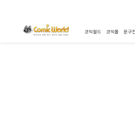
코믹월드
코믹몰
문구