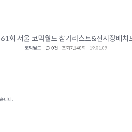
161회 서울 코믹월드 참가리스트&전시장배치도 
코믹월드
0건
조회
7,148회
19.01.09
있습니다.