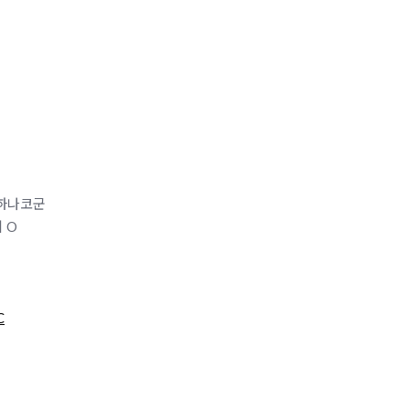
년하나코군
지 O
C