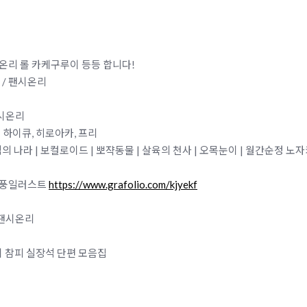
 팬시온리 롤 카케구루이 등등 합니다!
입구 / 팬시온리
 팬시온리
온리 하이큐, 히로아카, 프리
 보석의 나라 | 보컬로이드 | 뽀쟉동물 | 살육의 천사 | 오목눈이 | 월간순정 노
 한국풍일러스트
https://www.grafolio.com/kjyekf
/ 팬시온리
디회지 참피 실장석 단편 모음집