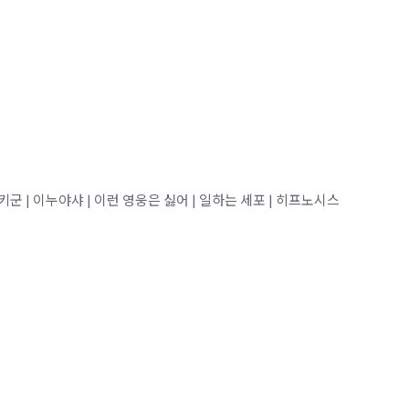
자키군 | 이누야샤 | 이런 영웅은 싫어 | 일하는 세포 | 히프노시스