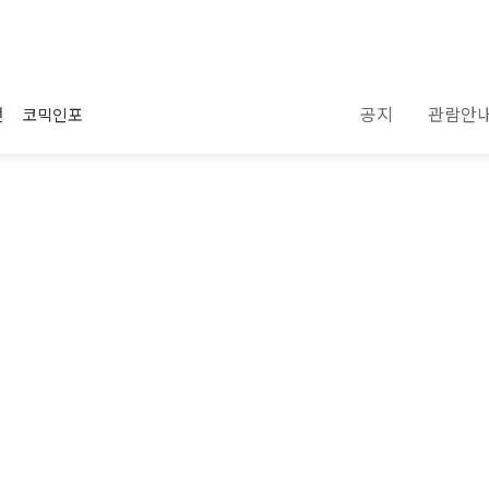
공지
관람안
전
코믹인포