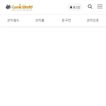
로그인
코믹월드
코믹몰
문구전
코믹인포