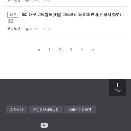
코믹부산
4304
03-27
8회 대구 코믹월드(4월) 코스프레 등록제 안내(신청서 첨부)
대구
코믹부산
4352
03-27
1
2
3
4
Top
회사소개
개인정보처리방침
서비스이용약관