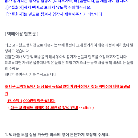
참가 동아리는 행사장 입장시 [회지조사표]와 [샘플회지]를 제출해야 합니다.
: [샘플회지]까지 택배로 보내지 않도록 주의해주세요.
[샘플회지]는 별도로 챙겨서 입장시 제출해주시기 바랍니다
[ 택배이용 협조문
]
최근 코믹월드 행사장으로 배송되는 택배 물량이 크게 증가하여 배송 과정에 어려움이 발
생하고 있습니다
.
원활한 택배 보관 및 배송을 위해서 동아리 참가자 분들께 협조를 요청하고자 합니다
.
되도록이면 가벼운 물품이나 작은 물품은 직접 가져오시는 등 택배를 통해 배송되는 물품
의 수량을
최대한 줄여주시기를 부탁드립니다
.
※ 대구 코
믹월드에서는 짐 보관 등으로 인하여
행사장에서 찾는 택배짐에 대한 보관료
가
1박스당 1,000원씩 청구 됩니다.
(
대구 코믹월드 택배이용 보관료 발생 안내
->click )
1. 택배를 보낼 짐을 깨끗한 박스에 넣어 튼튼하게 포장해 주세요.