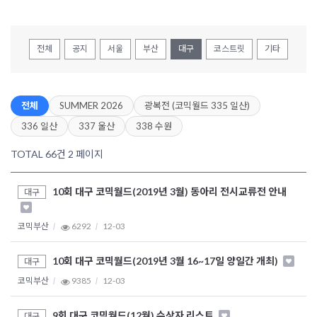
전체
공지
서울
부산
대구
코스트릿
기타
전체
SUMMER 2026
광복전 (코믹월드 335 일산)
336 일산
337 울산
338 수원
TOTAL 66건
2 페이지
10회 대구 코믹월드(2019년 3월) 동아리 전시교류전 안내
대구
코믹부산
6292
12-03
10회 대구 코믹월드(2019년 3월 16~17일 양일간 개최)
대구
코믹부산
9385
12-03
9회 대구 코믹월드(12월) 수상자 리스트
대구