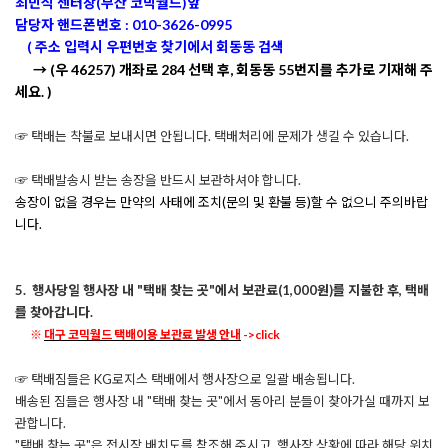
최민석 센터장(
부산 코믹월드
)앞
담당자 핸드폰번호 : 010-3626-0995
( 주소 입력시 우편번호 찾기에서 회동동 검색
→ (우 46257)
개좌로 284 선택 후, 회동동 55번지를 추가로 기재해 주
세요. )
☞ 택배는 착불로 보내
시면 안됩니다. 택배처리에 문제가 생길 수 있습니다.
☞ 택배발송시 받는 송장을 반드시 보관하셔야 합니다.
송장이 없을 경우는 만약의 사태에 조치(문의 및 환불 등)할 수 없으니 주의바랍
니다.
5.
행사당일 행사장 내 "택배 찾는 곳"에서 보관료(1,000원)를 지불한 후, 택배
를 찾아갑니다.
※
대구 코믹월드 택배이용 보관료 발생 안내
->click
☞ 택배짐들은 KG로지스 택배에서 행사장으로 일괄 배송됩니다.
배송된 짐들은 행사장 내 "택배 찾는 곳"에서 동아리 분들이 찾아가실 때까지 보
관합니다.
"택배 찾는 곳"은 전시장 배치도를 참조해 주시고, 행사장 상황에 따라 해당 위치