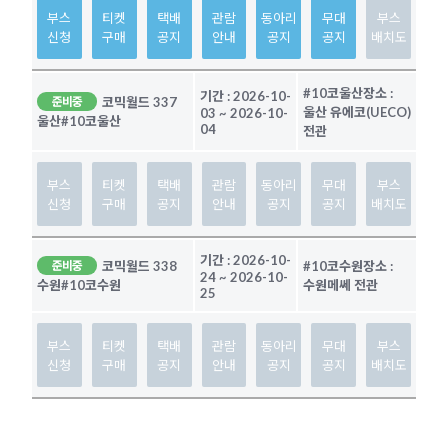
부스
티켓
택배
관람
동아리
무대
부스
신청
구매
공지
안내
공지
공지
배치도
#10코울산
장소 :
기간 :
2026-10-
코믹월드 337
준비중
울산 유에코(UECO)
03
~
2026-10-
울산
#10코울산
04
전관
부스
티켓
택배
관람
동아리
무대
부스
신청
구매
공지
안내
공지
공지
배치도
기간 :
2026-10-
코믹월드 338
#10코수원
장소 :
준비중
24
~
2026-10-
수원메쎄 전관
수원
#10코수원
25
부스
티켓
택배
관람
동아리
무대
부스
신청
구매
공지
안내
공지
공지
배치도