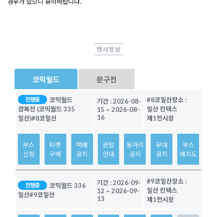
경우가 있으니 유의바랍니다.
행사정보
코믹월드
문구전
코믹월드
#8코일산
장소 :
진행중
기간 :
2026-08-
일산 킨텍스
광복전 (코믹월드 335
15
~
2026-08-
16
제1전시장
일산)
#8코일산
부스
티켓
택배
관람
동아리
무대
부스
신청
구매
공지
안내
공지
공지
배치도
#9코일산
장소 :
기간 :
2026-09-
코믹월드 336
진행중
일산 킨텍스
12
~
2026-09-
일산
#9코일산
13
제1전시장