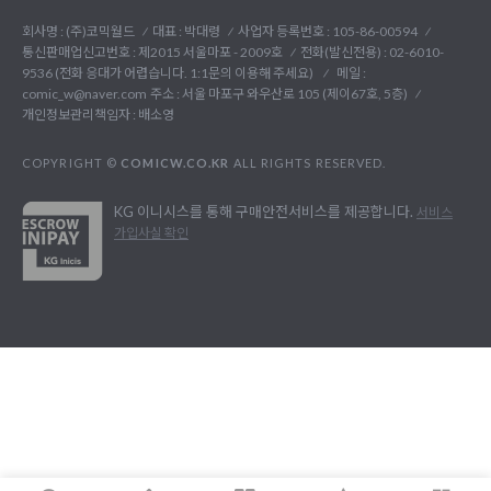
회사명 : (주)코믹월드
대표 : 박대령
사업자 등록번호 : 105-86-00594
통신판매업신고번호 : 제2015 서울마포 - 2009호
전화(발신전용) :
02-6010-
9536 (전화 응대가 어렵습니다. 1:1문의 이용해 주세요)
메일 :
comic_w@naver.com
주소 : 서울 마포구 와우산로 105 (제이67호, 5층)
개인정보관리책임자 : 배소영
COPYRIGHT ©
COMICW.CO.KR
ALL RIGHTS RESERVED.
KG 이니시스를 통해 구매안전서비스를 제공합니다.
서비스
가입사실 확인