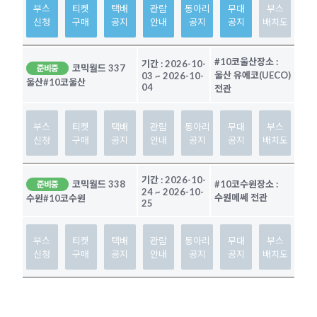
부스
티켓
택배
관람
동아리
무대
부스
신청
구매
공지
안내
공지
공지
배치도
#10코울산
장소 :
기간 :
2026-10-
코믹월드 337
준비중
울산 유에코(UECO)
03
~
2026-10-
울산
#10코울산
04
전관
부스
티켓
택배
관람
동아리
무대
부스
신청
구매
공지
안내
공지
공지
배치도
기간 :
2026-10-
코믹월드 338
#10코수원
장소 :
준비중
24
~
2026-10-
수원메쎄 전관
수원
#10코수원
25
부스
티켓
택배
관람
동아리
무대
부스
신청
구매
공지
안내
공지
공지
배치도