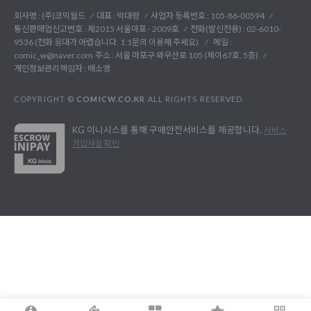
회사명 : (주)코믹월드
대표 : 박대령
사업자 등록번호 : 105-86-00594
통신판매업신고번호 : 제2015 서울마포 - 2009호
전화(발신전용) :
02-6010-
9536 (전화 응대가 어렵습니다. 1:1문의 이용해 주세요)
메일 :
comic_w@naver.com
주소 : 서울 마포구 와우산로 105 (제이67호, 5층)
개인정보관리책임자 : 배소영
COPYRIGHT ©
COMICW.CO.KR
ALL RIGHTS RESERVED.
KG 이니시스를 통해 구매안전서비스를 제공합니다.
서비스
가입사실 확인