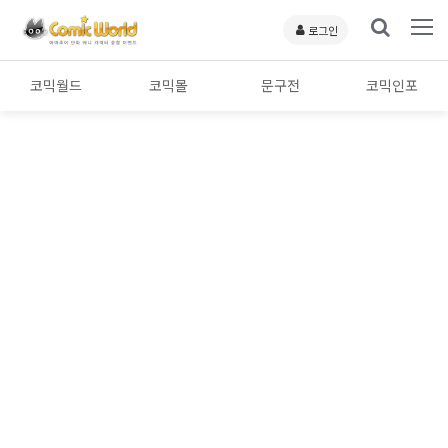
로그인
코믹월드
코믹몰
문구전
코믹인포