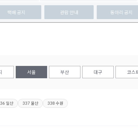
택배 공지
관람 안내
동아리 공지
지
서울
부산
대구
코스
336 일산
337 울산
338 수원