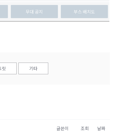
무대 공지
부스 배치도
트릿
기타
글쓴이
조회
날짜