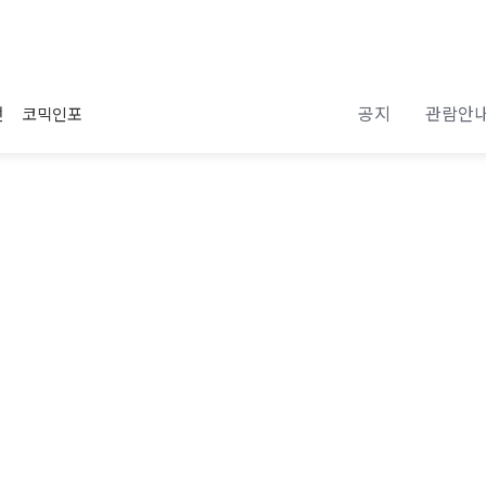
공지
관람안
전
코믹인포