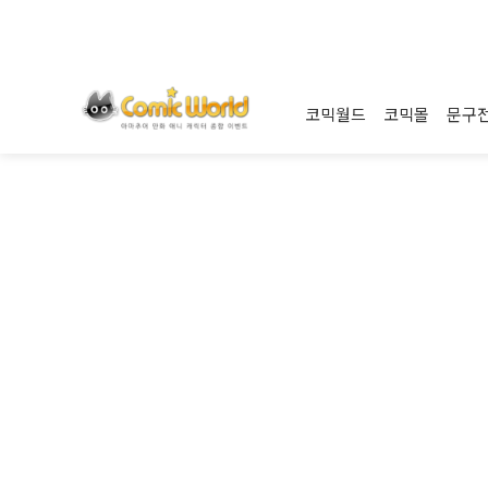
코믹월드
코믹몰
문구