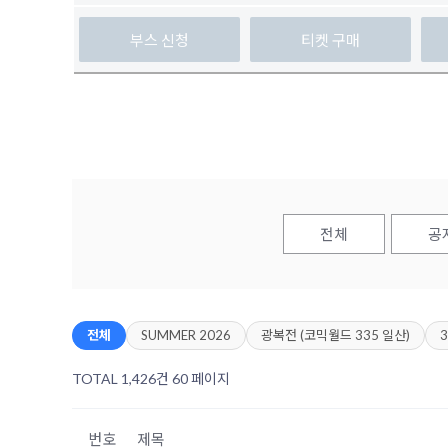
부스 신청
티켓 구매
전체
공
전체
SUMMER 2026
광복전 (코믹월드 335 일산)
TOTAL 1,426건
60 페이지
번호
제목