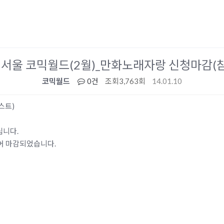
회 서울 코믹월드(2월)_만화노래자랑 신청마감
코믹월드
0건
조회
3,763회
14.01.10
스트)
립니다.
어 마감되었습니다.