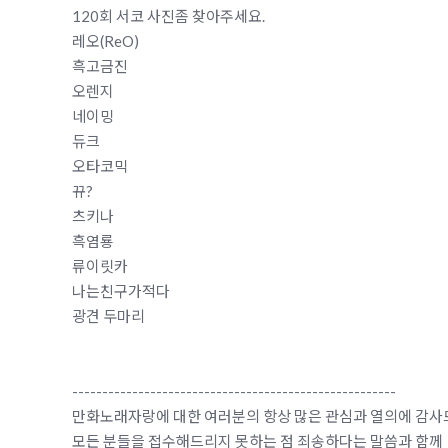
120회 서코 사진좀 찾아주세요.
레오(ReO)
흑고금진
오렌지
네이밍
듀크
오타코믹
뀨?
츠키나
흑염룡
류이릿카
나는친구가적다
광견 두마리
------------------------------------------------------
만화노래자랑에 대한 여러분의 항상 많은 관심과 열의에 감사
모든 분들을 접수해드리지 못하는 점 죄송하다는 말씀과 함께