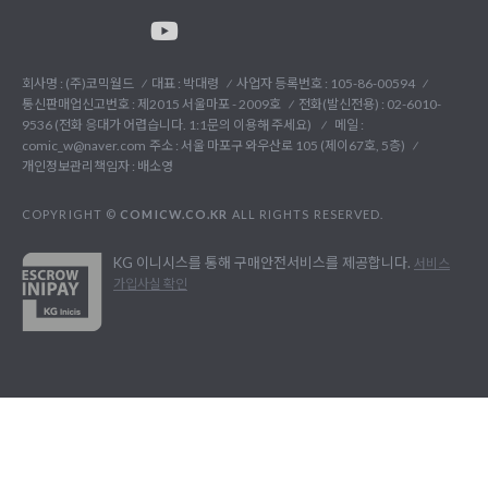
회사명 : (주)코믹월드
대표 : 박대령
사업자 등록번호 : 105-86-00594
통신판매업신고번호 : 제2015 서울마포 - 2009호
전화(발신전용) :
02-6010-
9536 (전화 응대가 어렵습니다. 1:1문의 이용해 주세요)
메일 :
comic_w@naver.com
주소 : 서울 마포구 와우산로 105 (제이67호, 5층)
개인정보관리책임자 : 배소영
COPYRIGHT ©
COMICW.CO.KR
ALL RIGHTS RESERVED.
KG 이니시스를 통해 구매안전서비스를 제공합니다.
서비스
가입사실 확인