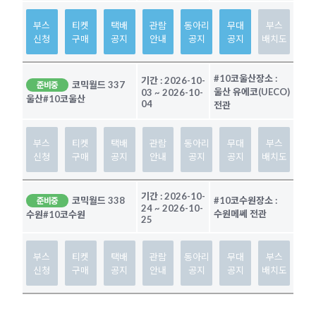
부스
티켓
택배
관람
동아리
무대
부스
신청
구매
공지
안내
공지
공지
배치도
#10코울산
장소 :
기간 :
2026-10-
코믹월드 337
준비중
울산 유에코(UECO)
03
~
2026-10-
울산
#10코울산
04
전관
부스
티켓
택배
관람
동아리
무대
부스
신청
구매
공지
안내
공지
공지
배치도
기간 :
2026-10-
코믹월드 338
#10코수원
장소 :
준비중
24
~
2026-10-
수원메쎄 전관
수원
#10코수원
25
부스
티켓
택배
관람
동아리
무대
부스
신청
구매
공지
안내
공지
공지
배치도