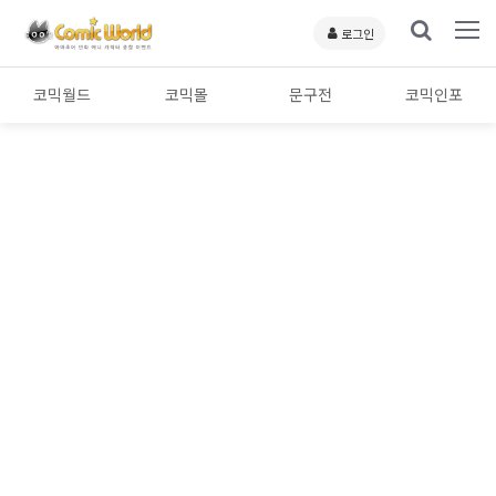
로그인
코믹월드
코믹몰
문구전
코믹인포