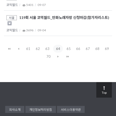
코믹월드
5401
09-07
119회 서울 코믹월드_만화노래자랑 신청마감(참가자리스트)
서울
코믹월드
3696
09-04
61
62
63
64
65
66
67
68
69
70
Top
회사소개
개인정보처리방침
서비스이용약관