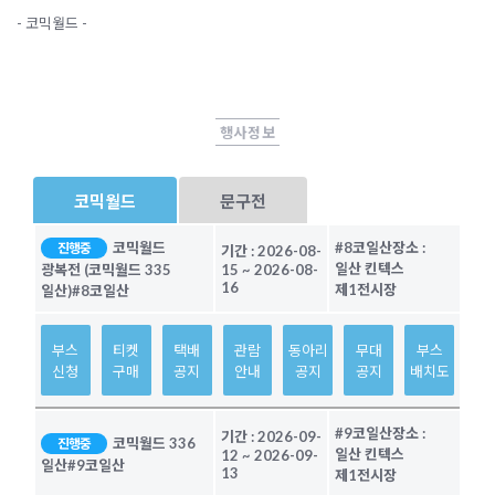
- 코믹월드 -
행사정보
코믹월드
문구전
코믹월드
#8코일산
장소 :
진행중
기간 :
2026-08-
일산 킨텍스
광복전 (코믹월드 335
15
~
2026-08-
16
제1전시장
일산)
#8코일산
부스
티켓
택배
관람
동아리
무대
부스
신청
구매
공지
안내
공지
공지
배치도
#9코일산
장소 :
기간 :
2026-09-
코믹월드 336
진행중
일산 킨텍스
12
~
2026-09-
일산
#9코일산
13
제1전시장