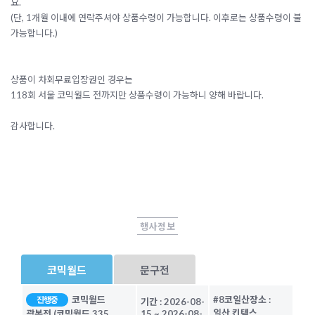
요.
(단, 1개월 이내에 연락주셔야 상품수령이 가능합니다. 이후로는 상품수령이 불
가능합니다.)
상품이 차회무료입장권인 경우는
118회 서울 코믹월드 전까지만 상품수령이 가능하니 양해 바랍니다.
감사합니다.
행사정보
코믹월드
문구전
코믹월드
#8코일산
장소 :
진행중
기간 :
2026-08-
일산 킨텍스
광복전 (코믹월드 335
15
~
2026-08-