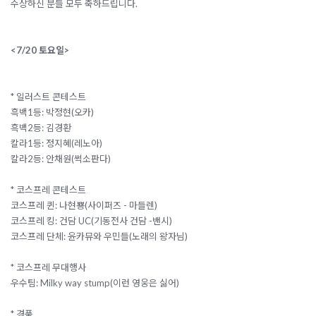
수상하신 분들 모두 축하드립니다.
<7/20 토요일>
* 일러스트 콘테스트
흑백1등: 박정현(오카)
흑백2등: 김경환
칼라1등: 정지혜(레노아)
칼라2등: 안채원(썩소판다)
* 코스프레 콘테스트
코스프레 퀸: 나현뿅(사이퍼즈 - 마들렌)
코스프레 킹: 건담 UC(기동전사 건담 -밴시)
코스프레 단체:
윤카뮤와 우민들(노래의 왕자님)
* 코스프레 무대행사
우수팀: Milky way stump(이런 영웅은 싫어)
* 경품