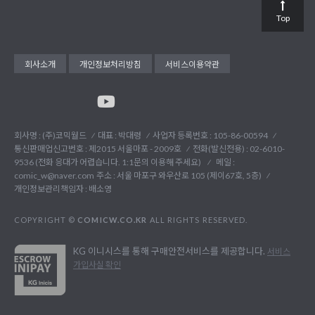
Top
회사소개
개인정보처리방침
서비스이용약관
회사명 : (주)코믹월드
대표 : 박대령
사업자 등록번호 : 105-86-00594
통신판매업신고번호 : 제2015 서울마포 - 2009호
전화(발신전용) :
02-6010-
9536 (전화 응대가 어렵습니다. 1:1문의 이용해 주세요)
메일 :
comic_w@naver.com
주소 : 서울 마포구 와우산로 105 (제이67호, 5층)
개인정보관리책임자 : 배소영
COPYRIGHT ©
COMICW.CO.KR
ALL RIGHTS RESERVED.
KG 이니시스를 통해 구매안전서비스를 제공합니다.
서비스
가입사실 확인