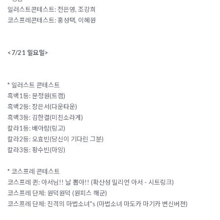
일러스트콘테스트: 전은영, 조강희
코스프레콘테스트: 홍성택, 이혜원
<7/21 일요일>
* 일러스트 콘테스트
흑백1등: 문정원(트캠)
흑백2등: 장은서(다운타운)
흑백3등: 김한결(미친소라게)
칼라1등: 배아람(링고)
칼라2등: 오효빈(당신이 기다린 그분)
칼라3등: 황수빈(마잉)
* 코스프레 콘테스트
코스프레 퀸: 아서님!! 날 뽑아!! (확산성 밀리언 아서 - 시트링크)
코스프레 단체: 원덕원덕 (원피스 해군)
코스프레 단체: 진격의 마법소녀"s (마법소녀 마도카 마기카 변신버젼)