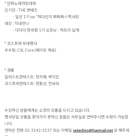
* 만화노래자랑대회
인기상 : THE 변태즈
- 일상 1기 op "햐다인의 짜짜짜☆짝사랑
대상 : 막내언니
- 다다다 한국판 1기 오프닝 - 하트의 날개
* 코스프레 무대행사
우수팀: CSL Core (페이트 제로)
* 경품
일러스트콘테스트: 정지혜, 백지민
코스프레콘테스트: 정홍선, 전유라
수상하신 분들에게는 소정의 상품을 드리고 있습니다.
행사당일 상품을 찾아가지 못하신 분들은 사무실로 연락주시면 수령이 가능합
니다.
연락은 전화 02-3142-2137 또는 이메일
setechno@hanmail.net
로 해주세