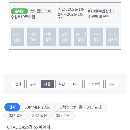
기간 :
2026-10-
코믹월드 338
#10코수원
장소 :
준비중
24
~
2026-10-
수원메쎄 전관
수원
#10코수원
25
부스
티켓
택배
관람
동아리
무대
부스
신청
구매
공지
안내
공지
공지
배치도
전체
공지
서울
부산
대구
코스트릿
기타
전체
SUMMER 2026
광복전 (코믹월드 335 일산)
336 일산
337 울산
338 수원
TOTAL 1,426건
65 페이지