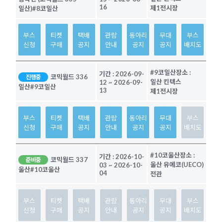
16
제1전시장
일산)
#8코일산
부스
티켓
택배
관람
동아리
무대
부스
신청
구매
공지
안내
공지
공지
배치도
#9코일산
장소 :
기간 :
2026-09-
코믹월드 336
진행중
일산 킨텍스
12
~
2026-09-
일산
#9코일산
13
제1전시장
부스
티켓
택배
관람
동아리
무대
부스
신청
구매
공지
안내
공지
공지
배치도
#10코울산
장소 :
기간 :
2026-10-
코믹월드 337
준비중
울산 유에코(UECO)
03
~
2026-10-
울산
#10코울산
04
전관
부스
티켓
택배
관람
동아리
무대
부스
신청
구매
공지
안내
공지
공지
배치도