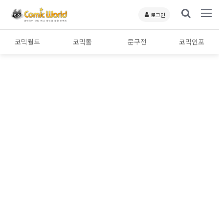
로그인
코믹월드
코믹몰
문구전
코믹인포