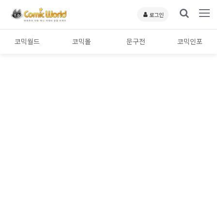
로그인
코믹월드
코믹몰
문구전
코믹인포