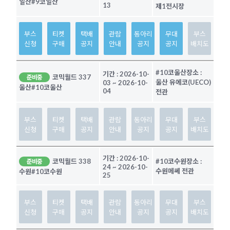
일산
#9코일산
13
제1전시장
부스
티켓
택배
관람
동아리
무대
부스
신청
구매
공지
안내
공지
공지
배치도
#10코울산
장소 :
기간 :
2026-10-
코믹월드 337
준비중
울산 유에코(UECO)
03
~
2026-10-
울산
#10코울산
04
전관
부스
티켓
택배
관람
동아리
무대
부스
신청
구매
공지
안내
공지
공지
배치도
기간 :
2026-10-
코믹월드 338
#10코수원
장소 :
준비중
24
~
2026-10-
수원메쎄 전관
수원
#10코수원
25
부스
티켓
택배
관람
동아리
무대
부스
신청
구매
공지
안내
공지
공지
배치도