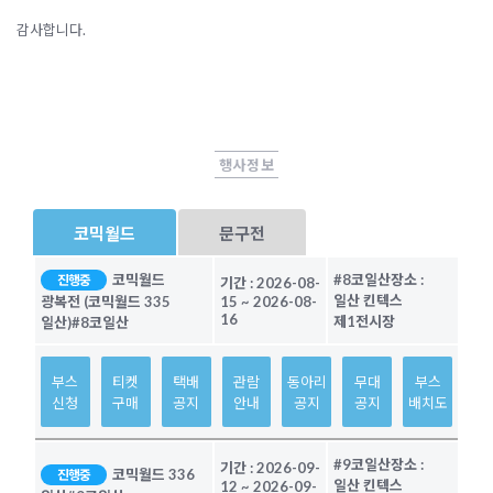
감사합니다.
행사정보
코믹월드
문구전
코믹월드
#8코일산
장소 :
진행중
기간 :
2026-08-
일산 킨텍스
광복전 (코믹월드 335
15
~
2026-08-
16
제1전시장
일산)
#8코일산
부스
티켓
택배
관람
동아리
무대
부스
신청
구매
공지
안내
공지
공지
배치도
#9코일산
장소 :
기간 :
2026-09-
코믹월드 336
진행중
일산 킨텍스
12
~
2026-09-