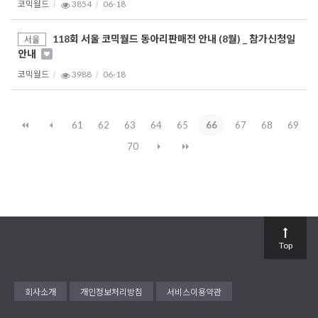
코믹월드
3854
06-18
118회 서울 코믹월드 동아리판매전 안내 (8월) _ 참가신청일
서울
안내
코믹월드
3988
06-18
61
62
63
64
65
66
67
68
69
70
Top
회사소개
개인정보처리방침
서비스이용약관