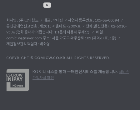
회사명 : (주)코믹월드
대표 : 박대령
사업자 등록번호 : 105-86-00594
통신판매업신고번호 : 제2015 서울마포 - 2009호
전화(발신전용) :
02-6010-
9536 (전화 응대가 어렵습니다. 1:1문의 이용해 주세요)
메일 :
comic_w@naver.com
주소 : 서울 마포구 와우산로 105 (제이67호, 5층)
개인정보관리책임자 : 배소영
COPYRIGHT ©
COMICW.CO.KR
ALL RIGHTS RESERVED.
KG 이니시스를 통해 구매안전서비스를 제공합니다.
서비스
가입사실 확인