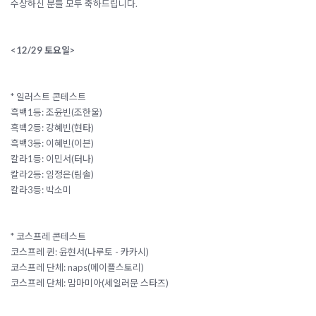
수상하신 분들 모두 축하드립니다.
<12/29 토요일>
* 일러스트 콘테스트
흑백1등: 조윤빈(조한울)
흑백2등: 강혜빈(현타)
흑백3등: 이혜빈(이븐)
칼라1등: 이민서(터나)
칼라2등: 임정은(림솔)
칼라3등: 박소미
* 코스프레 콘테스트
코스프레 퀸: 윤현서(나루토 - 카카시)
코스프레 단체: naps(메이플스토리)
코스프레 단체: 맘마미아(세일러문 스타즈)