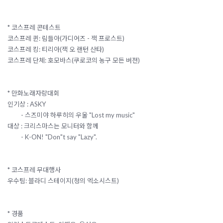
* 코스프레 콘테스트
코스프레 퀸: 림들아(가디어즈 - 잭 프로스트)
코스프레 킹: 티리아(잭 오 랜턴 산타)
코스프레 단체: 호모바스(쿠로코의 농구 모든 버젼)
* 만화노래자랑대회
인기상 : ASKY
- 스즈미야 하루히의 우울 "Lost my music"
대상 : 크리스마스는 모니터와 함께
- K-ON! "Don"t say "Lazy".
* 코스프레 무대행사
우수팀: 블라디 스테이지(청의 엑소시스트)
* 경품