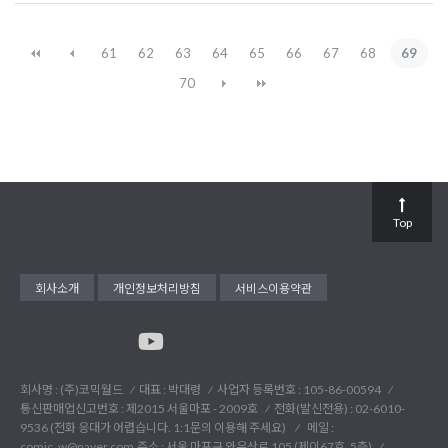
61
62
63
64
65
66
67
68
69
70
Top
회사소개
개인정보처리방침
서비스이용약관
회사명 : (주)코믹월드
대표 : 박대령
사업자 등록번호 : 105-86-00594
통신판매업신고번호 : 제2015 서울마포 - 2009호
전화(발신전용) :
02-6010-
9536 (전화 응대가 어렵습니다. 1:1문의 이용해 주세요)
메일 :
comic_w@naver.com
주소 : 서울 마포구 와우산로 105 (제이67호, 5층)