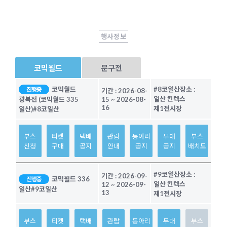
행사정보
코믹월드
문구전
코믹월드
#8코일산
장소 :
진행중
기간 :
2026-08-
일산 킨텍스
광복전 (코믹월드 335
15
~
2026-08-
16
제1전시장
일산)
#8코일산
부스
티켓
택배
관람
동아리
무대
부스
신청
구매
공지
안내
공지
공지
배치도
#9코일산
장소 :
기간 :
2026-09-
코믹월드 336
진행중
일산 킨텍스
12
~
2026-09-
일산
#9코일산
13
제1전시장
부스
티켓
택배
관람
동아리
무대
부스