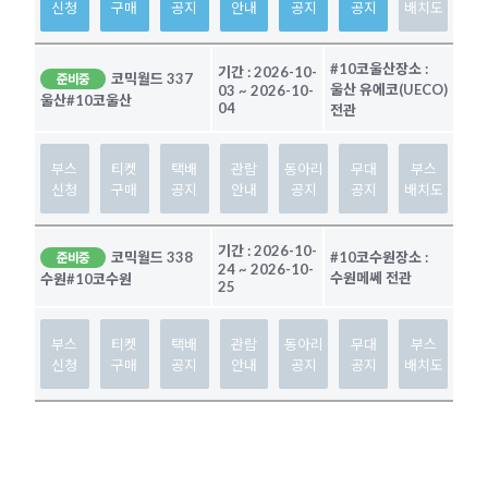
신청
구매
공지
안내
공지
공지
배치도
#10코울산
장소 :
기간 :
2026-10-
코믹월드 337
준비중
울산 유에코(UECO)
03
~
2026-10-
울산
#10코울산
04
전관
부스
티켓
택배
관람
동아리
무대
부스
신청
구매
공지
안내
공지
공지
배치도
기간 :
2026-10-
코믹월드 338
#10코수원
장소 :
준비중
24
~
2026-10-
수원메쎄 전관
수원
#10코수원
25
부스
티켓
택배
관람
동아리
무대
부스
신청
구매
공지
안내
공지
공지
배치도