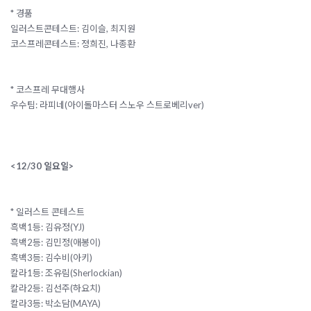
* 경품
일러스트콘테스트: 김이슬, 최지원
코스프레콘테스트: 정희진, 나종환
* 코스프레 무대행사
우수팀: 라피네(아이돌마스터 스노우 스트로베리ver)
<12/30 일요일>
* 일러스트 콘테스트
흑백1등: 김유정(YJ)
흑백2등: 김민정(애봉이)
흑백3등: 김수비(아키)
칼라1등: 조유림(Sherlockian)
칼라2등: 김선주(하요치)
칼라3등: 박소담(MAYA)