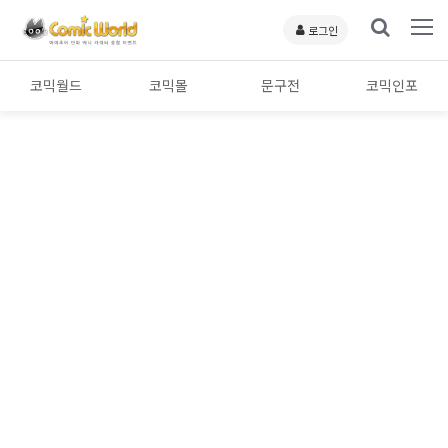
로그인
코믹월드
코믹몰
문구전
코믹인포