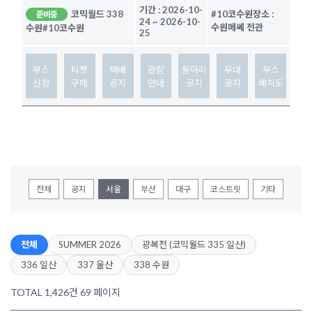
기간 :
2026-10-
코믹월드 338
#10코수원
장소 :
준비중
24
~
2026-10-
수원메쎄 전관
수원
#10코수원
25
부스
티켓
택배
관람
동아리
무대
부스
신청
구매
공지
안내
공지
공지
배치도
전체
공지
서울
부산
대구
코스트릿
기타
전체
SUMMER 2026
광복전 (코믹월드 335 일산)
336 일산
337 울산
338 수원
TOTAL 1,426건
69 페이지