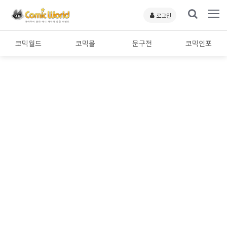
로그인
코믹월드
코믹몰
문구전
코믹인포