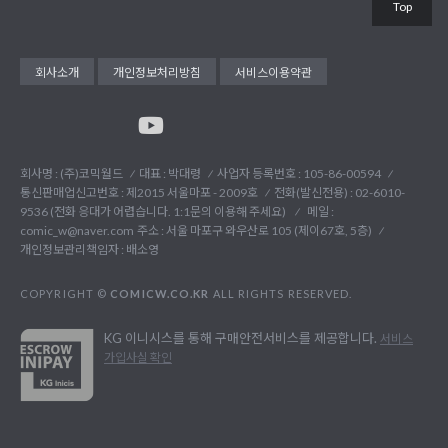
Top
회사소개
개인정보처리방침
서비스이용약관
회사명 : (주)코믹월드
대표 : 박대령
사업자 등록번호 : 105-86-00594
통신판매업신고번호 : 제2015 서울마포 - 2009호
전화(발신전용) :
02-6010-
9536 (전화 응대가 어렵습니다. 1:1문의 이용해 주세요)
메일 :
comic_w@naver.com
주소 : 서울 마포구 와우산로 105 (제이67호, 5층)
개인정보관리책임자 : 배소영
COPYRIGHT ©
COMICW.CO.KR
ALL RIGHTS RESERVED.
KG 이니시스를 통해 구매안전서비스를 제공합니다.
서비스
가입사실 확인