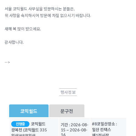
서울 코믹월드 사무실을 방문하시는 분들은,
위 사항을 숙지하시어 방문에 차질 없으시기 바랍니다.
새해 복 많이 받으세요.
감사합니다.
-->
행사정보
코믹월드
문구전
코믹월드
#8코일산
장소 :
진행중
기간 :
2026-08-
일산 킨텍스
광복전 (코믹월드 335
15
~
2026-08-
16
제1전시장
일산)
#8코일산