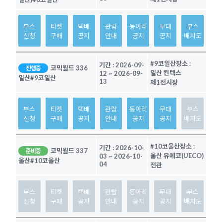
부스
티켓
택배
관람
동아리
무대
부스
신청
구매
공지
안내
공지
공지
배치도
#9코일산
장소 :
기간 :
2026-09-
코믹월드 336
진행중
일산 킨텍스
12
~
2026-09-
일산
#9코일산
13
제1전시장
부스
티켓
택배
관람
동아리
무대
부스
신청
구매
공지
안내
공지
공지
배치도
#10코울산
장소 :
기간 :
2026-10-
코믹월드 337
준비중
울산 유에코(UECO)
03
~
2026-10-
울산
#10코울산
04
전관
부스
티켓
택배
관람
동아리
무대
부스
신청
구매
공지
안내
공지
공지
배치도