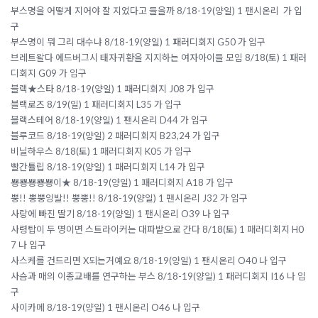
부스명을 어떻게 지어야 잘 지었다고 들을까 8/18-19(양일) 1 팬시온리 가 입
구
부스명이 뭐 그리 대수냐 8/18-19(양일) 1 패러디회지 G50 가 입구
브레트왈다 에드버그시 태자귀환을 지지하는 여자아이들 모임 8/18(토) 1 패러
디회지 G09 가 입구
블랙★스타 8/18-19(양일) 1 패러디회지 J08 가 입구
블랙로즈 8/19(일) 1 패러디회지 L35 가 입구
블랙스테어 8/18-19(양일) 1 팬시온리 D44 가 입구
블루코드 8/18-19(양일) 2 패러디회지 B23,24 가 입구
비닐하우스 8/18(토) 1 패러디회지 K05 가 입구
빨간튤립 8/18-19(양일) 1 패러디회지 L14 가 입구
뿅뿅뿅뿅뿅이★ 8/18-19(양일) 1 패러디회지 A18 가 입구
뿡!! 뿡뿡잉발!! 뿡뿡!! 8/18-19(양일) 1 팬시온리 J32 가 입구
사랑에 빠진 딸기 8/18-19(양일) 1 팬시온리 O39 나 입구
사령탑이 두 명이면 스트라이커는 대파밭으로 간다 8/18(토) 1 패러디회지 H0
7 나 입구
사스케를 건드리면 X되는거예요 8/18-19(양일) 1 팬시온리 O40 나 입구
사슴과 매의 이종교배를 연구하는 부스 8/18-19(양일) 1 패러디회지 I16 나 입
구
사이카메 8/18-19(양일) 1 팬시온리 O46 나 입구