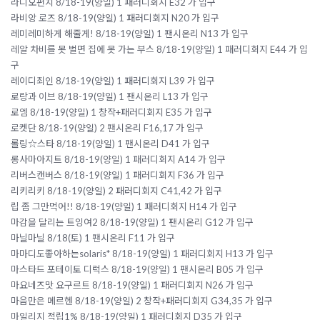
라디오펀치 8/18-19(양일) 1 패러디회지 E32 가 입구
라비앙 로즈 8/18-19(양일) 1 패러디회지 N20 가 입구
레미레미하게 해줄게! 8/18-19(양일) 1 팬시온리 N13 가 입구
레알 차비를 못 벌면 집에 못 가는 부스 8/18-19(양일) 1 패러디회지 E44 가 입
구
레이디죄인 8/18-19(양일) 1 패러디회지 L39 가 입구
로랑과 이브 8/18-19(양일) 1 팬시온리 L13 가 입구
로엠 8/18-19(양일) 1 창작+패러디회지 E35 가 입구
로켓단 8/18-19(양일) 2 팬시온리 F16,17 가 입구
롤링☆스타 8/18-19(양일) 1 팬시온리 D41 가 입구
롱사마아지트 8/18-19(양일) 1 패러디회지 A14 가 입구
리버스캔버스 8/18-19(양일) 1 패러디회지 F36 가 입구
리키리키 8/18-19(양일) 2 패러디회지 C41,42 가 입구
립 좀 그만먹어!! 8/18-19(양일) 1 패러디회지 H14 가 입구
마감을 달리는 트잉여2 8/18-19(양일) 1 팬시온리 G12 가 입구
마닐마닐 8/18(토) 1 팬시온리 F11 가 입구
마마디도좋아하는solaris* 8/18-19(양일) 1 패러디회지 H13 가 입구
마스타드 포테이토 디럭스 8/18-19(양일) 1 팬시온리 B05 가 입구
마요네즈맛 요구르트 8/18-19(양일) 1 패러디회지 N26 가 입구
마음만은 메르헨 8/18-19(양일) 2 창작+패러디회지 G34,35 가 입구
마일리지 적립1% 8/18-19(양일) 1 패러디회지 D35 가 입구