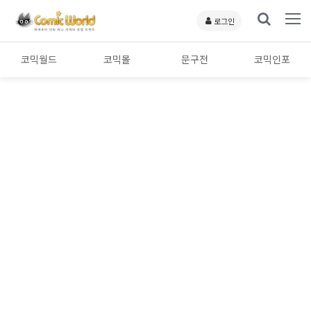
로그인
코믹월드
코믹몰
문구전
코믹인포