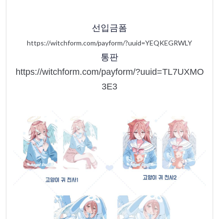
선입금폼
https://witchform.com/payform/?uuid=YEQKEGRWLY
통판
https://witchform.com/payform/?uuid=TL7UXMO
3E3