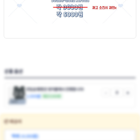
상품 옵션
선입금 통판은 윗치폼에서 진행합니다!
-
+
1,000원
재고 9,999개
📦 배송비
택배 (4,000원)