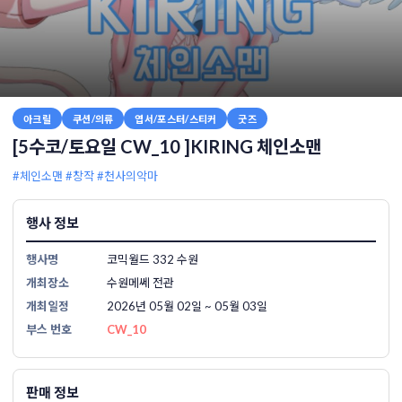
아크릴
쿠션/의류
엽서/포스터/스티커
굿즈
[5수코/토요일 CW_10 ]KIRING 체인소맨
#체인소맨
#창작
#천사의악마
행사 정보
행사명
코믹월드 332 수원
개최장소
수원메쎄 전관
개최일정
2026년 05월 02일 ~ 05월 03일
부스 번호
CW_10
판매 정보