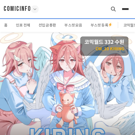
COMICINFO
홈
인포 전체
선입금 통판
부스컷 모음
부스컷 등록
코믹월