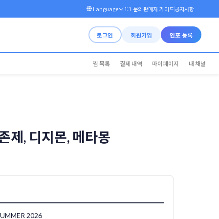
1:1 문의
판매자 가이드
공지사항
Language
로그인
회원가입
인포 등록
찜 목록
결제 내역
마이페이지
내 채널
젠존제, 디지몬, 메타몽
UMMER 2026