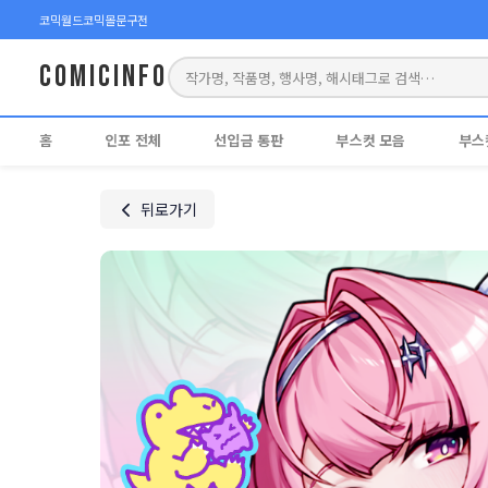
코믹월드
코믹몰
문구전
COMICINFO
홈
인포 전체
선입금 통판
부스컷 모음
부스
뒤로가기