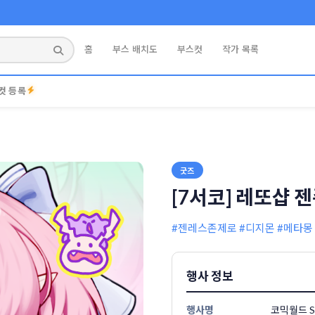
홈
부스 배치도
부스컷
작가 목록
컷 등록
굿즈
[7서코] 레또샵 
#젠레스존제로
#디지몬
#메타몽
행사 정보
행사명
코믹월드 S