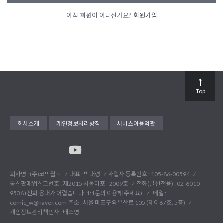
아직 회원이 아니신가요?
회원가입
Top
회사소개
개인정보처리방침
서비스이용약관
회사명 : (주)코믹월드
대표 : 박대령
사업자 등록번호 : 105-86-00594
통신판매업신고번호 : 제2015 서울마포 - 2009호
전화(발신전용) :
02-6010-
9536 (전화 응대가 어렵습니다. 1:1문의 이용해 주세요)
메일 :
comic_w@naver.com
주소 : 서울 마포구 와우산로 105 (제이67호, 5층)
개인정보관리책임자 : 배소영