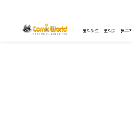
코믹월드
코믹몰
문구