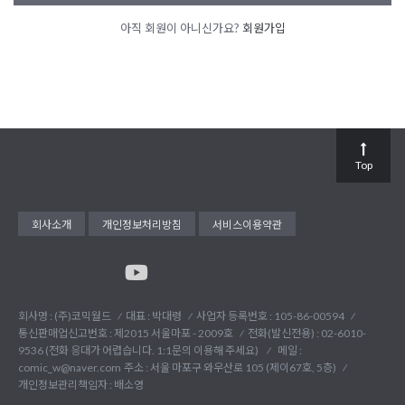
아직 회원이 아니신가요?
회원가입
Top
회사소개
개인정보처리방침
서비스이용약관
회사명 : (주)코믹월드
대표 : 박대령
사업자 등록번호 : 105-86-00594
통신판매업신고번호 : 제2015 서울마포 - 2009호
전화(발신전용) :
02-6010-
9536 (전화 응대가 어렵습니다. 1:1문의 이용해 주세요)
메일 :
comic_w@naver.com
주소 : 서울 마포구 와우산로 105 (제이67호, 5층)
개인정보관리책임자 : 배소영