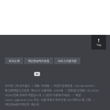
Top
회사소개
개인정보처리방침
서비스이용약관
회사명 : (주)코믹월드
대표 : 박대령
사업자 등록번호 : 105-86-00594
통신판매업신고번호 : 제2015 서울마포 - 2009호
전화(발신전용) :
02-6010-
9536 (전화 응대가 어렵습니다. 1:1문의 이용해 주세요)
메일 :
comic_w@naver.com
주소 : 서울 마포구 와우산로 105 (제이67호, 5층)
개인정보관리책임자 : 배소영