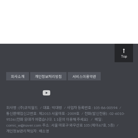
Top
회사소개
개인정보처리방침
서비스이용약관
회사명 : (주)코믹월드
대표 : 박대령
사업자 등록번호 : 105-86-00594
통신판매업신고번호 : 제2015 서울마포 - 2009호
전화(발신전용) :
02-6010-
9536 (전화 응대가 어렵습니다. 1:1문의 이용해 주세요)
메일 :
comic_w@naver.com
주소 : 서울 마포구 와우산로 105 (제이67호, 5층)
개인정보관리책임자 : 배소영