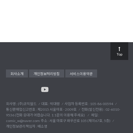
Top
회사소개
개인정보처리방침
서비스이용약관
회사명 : (주)코믹월드
대표 : 박대령
사업자 등록번호 : 105-86-00594
통신판매업신고번호 : 제2015 서울마포 - 2009호
전화(발신전용) :
02-6010-
9536 (전화 응대가 어렵습니다. 1:1문의 이용해 주세요)
메일 :
comic_w@naver.com
주소 : 서울 마포구 와우산로 105 (제이67호, 5층)
개인정보관리책임자 : 배소영