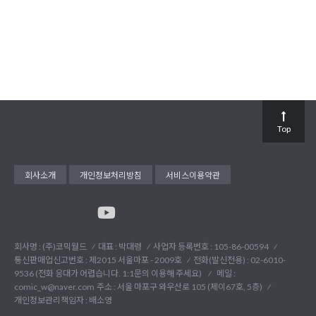
Top
회사소개
개인정보처리방침
서비스이용약관
회사명 : (주)코믹월드
대표 : 박대령
사업자 등록번호 : 105-86-00594
통신판매업신고번호 : 제2015 서울마포 - 2009호
전화(발신전용) :
02-6010-
9536 (전화 응대가 어렵습니다. 1:1문의 이용해 주세요)
메일 :
comic_w@naver.com
주소 : 서울 마포구 와우산로 105 (제이67호, 5층)
개인정보관리책임자 : 배소영