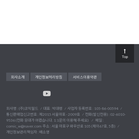
Top
회사소개
개인정보처리방침
서비스이용약관
회사명 : (주)코믹월드
대표 : 박대령
사업자 등록번호 : 105-86-00594
통신판매업신고번호 : 제2015 서울마포 - 2009호
전화(발신전용) :
02-6010-
9536 (전화 응대가 어렵습니다. 1:1문의 이용해 주세요)
메일 :
comic_w@naver.com
주소 : 서울 마포구 와우산로 105 (제이67호, 5층)
개인정보관리책임자 : 배소영