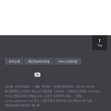
Top
회사소개
개인정보처리방침
서비스이용약관
회사명 : (주)코믹월드
대표 : 박대령
사업자 등록번호 : 105-86-00594
통신판매업신고번호 : 제2015 서울마포 - 2009호
전화(발신전용) :
02-6010-
9536 (전화 응대가 어렵습니다. 1:1문의 이용해 주세요)
메일 :
comic_w@naver.com
주소 : 서울 마포구 와우산로 105 (제이67호, 5층)
개인정보관리책임자 : 배소영