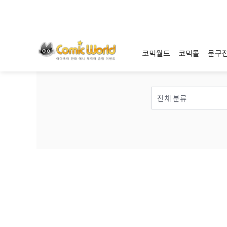
코믹월드
코믹몰
문구