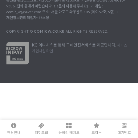
통신판매업신고번호 : 제2015 서울마포 - 2009호
전화(발신전용) :
02-6010-
9536 (전화 응대가 어렵습니다. 1:1문의 이용해 주세요)
메일 :
comic_w@naver.com
주소 : 서울 마포구 와우산로 105 (제이67호, 5층)
개인정보관리책임자 : 배소영
COPYRIGHT ©
COMICW.CO.KR
ALL RIGHTS RESERVED.
KG 이니시스를 통해 구매안전서비스를 제공합니다.
서비스
가입사실 확인
관람안내
티켓조회
동아리 배치도
초이스
대기번호