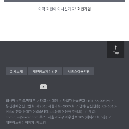
아직 회원이 아니신가요?
회원가입
Top
회사소개
개인정보처리방침
서비스이용약관
회사명 : (주)코믹월드
대표 : 박대령
사업자 등록번호 : 105-86-00594
통신판매업신고번호 : 제2015 서울마포 - 2009호
전화(발신전용) :
02-6010-
9536 (전화 응대가 어렵습니다. 1:1문의 이용해 주세요)
메일 :
comic_w@naver.com
주소 : 서울 마포구 와우산로 105 (제이67호, 5층)
개인정보관리책임자 : 배소영