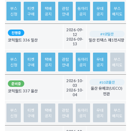
부스
티켓
택배
관람
동아리
무대
부스
신청
구매
공지
안내
공지
공지
배치도
2026-09-
진행중
#9코일산
12
2026-09-
코믹월드 336 일산
일산 킨텍스 제1전시장
13
부스
티켓
택배
관람
동아리
무대
부스
신청
구매
공지
안내
공지
공지
배치도
2026-10-
#10코울산
준비중
03
울산 유에코(UECO)
2026-10-
코믹월드 337 울산
전관
04
부스
티켓
택배
관람
동아리
무대
부스
신청
구매
공지
안내
공지
공지
배치도