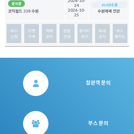
2026-10-
준비중
#10코수원
24
2026-10-
코믹월드 338 수원
수원메쎄 전관
25
부스
티켓
택배
관람
동아리
무대
부스
신청
구매
공지
안내
공지
공지
배치도
참관객 문의
부스 문의