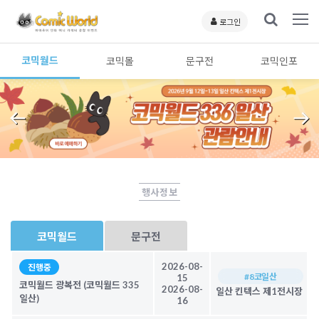
로그인
코믹월드
코믹몰
문구전
코믹인포
행사정보
코믹월드
문구전
2026-08-
진행중
#8코일산
15
코믹월드 광복전 (코믹월드 335
2026-08-
일산 킨텍스 제1전시장
일산)
16