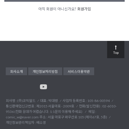
아직 회원이 아니신가요?
회원가입
Top
회사소개
개인정보처리방침
서비스이용약관
회사명 : (주)코믹월드
대표 : 박대령
사업자 등록번호 : 105-86-00594
통신판매업신고번호 : 제2015 서울마포 - 2009호
전화(발신전용) :
02-6010-
9536 (전화 응대가 어렵습니다. 1:1문의 이용해 주세요)
메일 :
comic_w@naver.com
주소 : 서울 마포구 와우산로 105 (제이67호, 5층)
개인정보관리책임자 : 배소영