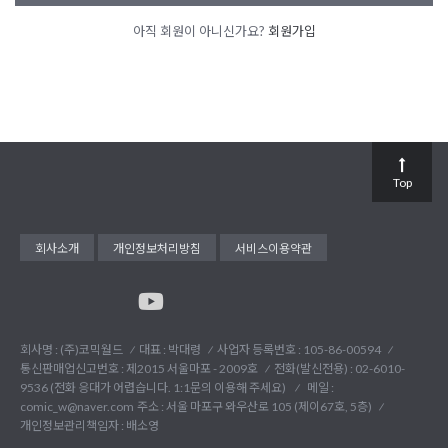
아직 회원이 아니신가요?
회원가입
Top
회사소개
개인정보처리방침
서비스이용약관
회사명 : (주)코믹월드
대표 : 박대령
사업자 등록번호 : 105-86-00594
통신판매업신고번호 : 제2015 서울마포 - 2009호
전화(발신전용) :
02-6010-
9536 (전화 응대가 어렵습니다. 1:1문의 이용해 주세요)
메일 :
comic_w@naver.com
주소 : 서울 마포구 와우산로 105 (제이67호, 5층)
개인정보관리책임자 : 배소영