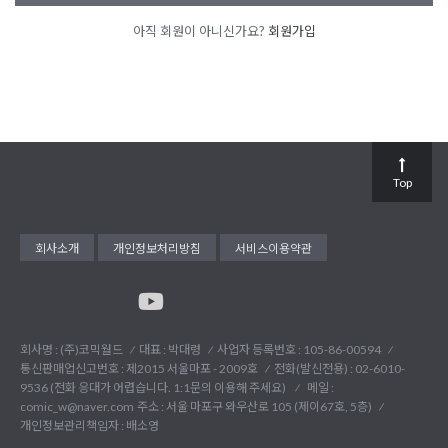
아직 회원이 아니신가요?
회원가입
Top
회사소개
개인정보처리방침
서비스이용약관
회사명 : (주)코믹월드
대표 : 박대령
사업자 등록번호 : 105-86-00594
통신판매업신고번호 : 제2015 서울마포 - 2009호
전화(발신전용) :
02-6010-
9536 (전화 응대가 어렵습니다. 1:1문의 이용해 주세요)
메일 :
comic_w@naver.com
주소 : 서울 마포구 와우산로 105 (제이67호, 5층)
개인정보관리책임자 : 배소영