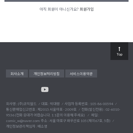
아직 회원이 아니신가요?
회원가입
Top
회사소개
개인정보처리방침
서비스이용약관
회사명 : (주)코믹월드
대표 : 박대령
사업자 등록번호 : 105-86-00594
통신판매업신고번호 : 제2015 서울마포 - 2009호
전화(발신전용) :
02-6010-
9536 (전화 응대가 어렵습니다. 1:1문의 이용해 주세요)
메일 :
comic_w@naver.com
주소 : 서울 마포구 와우산로 105 (제이67호, 5층)
개인정보관리책임자 : 배소영