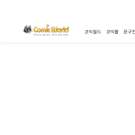
코믹월드
코믹몰
문구