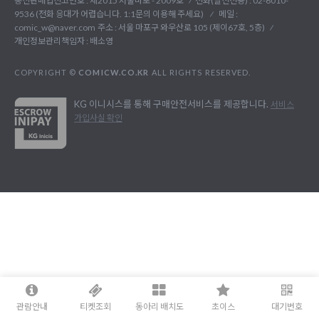
통신판매업신고번호 : 제2015 서울마포 - 2009호
전화(발신전용) :
02-6010-
9536 (전화 응대가 어렵습니다. 1:1문의 이용해 주세요)
메일 :
comic_w@naver.com
주소 : 서울 마포구 와우산로 105 (제이67호, 5층)
개인정보관리책임자 : 배소영
COPYRIGHT ©
COMICW.CO.KR
ALL RIGHTS RESERVED.
KG 이니시스를 통해 구매안전서비스를 제공합니다.
서비스
가입사실 확인
관람안내
티켓조회
동아리 배치도
초이스
대기번호