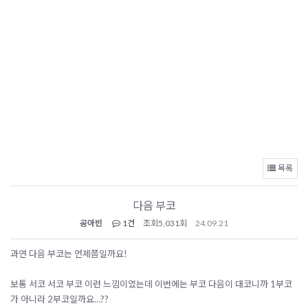
목록
다음 부코
공아빈
1건
조회
5,031회
24.09.21
과연 다음 부코는 언제쯤일까요!
보통 서코 서코 부코 이런 느낌이였는데 이번에는 부코 다음이 대코니까 1부코
가 아니라 2부코일까요…??