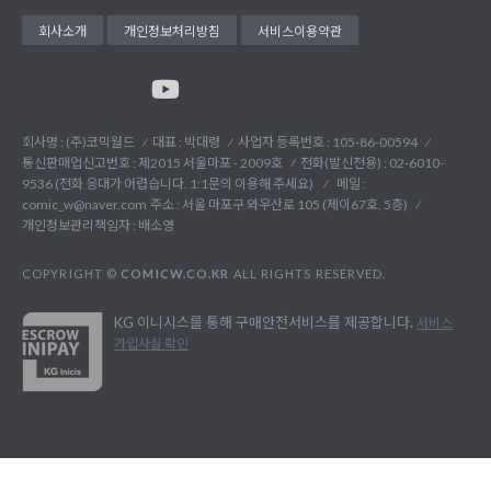
회사소개
개인정보처리방침
서비스이용약관
회사명 : (주)코믹월드
대표 : 박대령
사업자 등록번호 : 105-86-00594
통신판매업신고번호 : 제2015 서울마포 - 2009호
전화(발신전용) :
02-6010-
9536 (전화 응대가 어렵습니다. 1:1문의 이용해 주세요)
메일 :
comic_w@naver.com
주소 : 서울 마포구 와우산로 105 (제이67호, 5층)
개인정보관리책임자 : 배소영
COPYRIGHT ©
COMICW.CO.KR
ALL RIGHTS RESERVED.
KG 이니시스를 통해 구매안전서비스를 제공합니다.
서비스
가입사실 확인