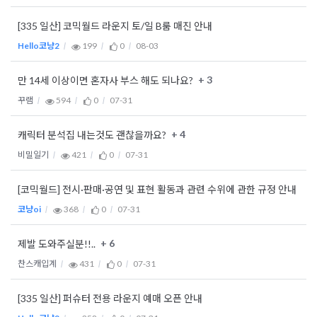
[335 일산] 코믹월드 라운지 토/일 B룸 매진 안내
Hello코냥2
199
0
08-03
+ 3
만 14세 이상이면 혼자사 부스 해도 되나요?
꾸램
594
0
07-31
+ 4
캐릭터 분석집 내는것도 괜찮을까요?
비밀일기
421
0
07-31
[코믹월드] 전시·판매·공연 및 표현 활동과 관련 수위에 관한 규정 안내
코냥oi
368
0
07-31
+ 6
제발 도와주실분!!..
찬스캐입계
431
0
07-31
[335 일산] 퍼슈터 전용 라운지 예매 오픈 안내