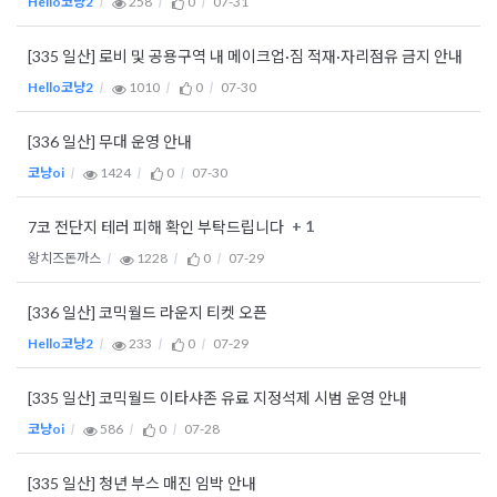
Hello코냥2
258
0
07-31
[335 일산] 로비 및 공용구역 내 메이크업·짐 적재·자리점유 금지 안내
Hello코냥2
1010
0
07-30
[336 일산] 무대 운영 안내
코냥oi
1424
0
07-30
+ 1
7코 전단지 테러 피해 확인 부탁드립니다
왕치즈돈까스
1228
0
07-29
[336 일산] 코믹월드 라운지 티켓 오픈
Hello코냥2
233
0
07-29
[335 일산] 코믹월드 이타샤존 유료 지정석제 시범 운영 안내
코냥oi
586
0
07-28
[335 일산] 청년 부스 매진 임박 안내