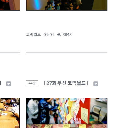
코믹월드
04-04
3843
 ］
［ 27회 부산 코믹월드 ］
부산