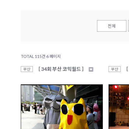
전체
TOTAL 115건
6 페이지
［ 34회 부산 코믹월드 ］
［
부산
부산