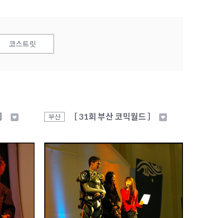
코스트릿
 ］
［ 31회 부산 코믹월드 ］
부산