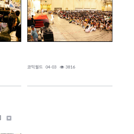
코믹월드
04-03
3816
 ］