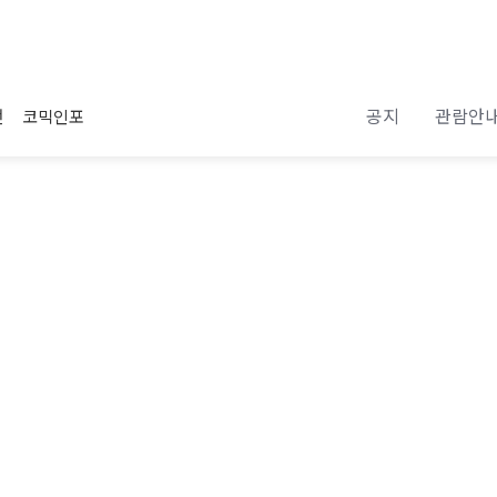
공지
관람안
전
코믹인포