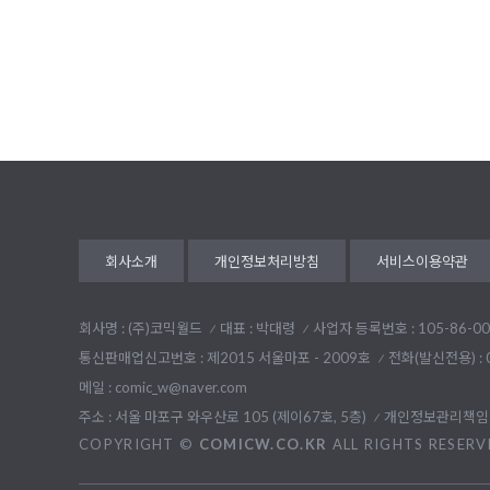
처음
회사소개
개인정보처리방침
서비스이용약관
회사명 : (주)코믹월드
대표 : 박대령
사업자 등록번호 : 105-86-00
통신판매업신고번호 : 제2015 서울마포 - 2009호
전화(발신전용) :
메일 : comic_w@naver.com
주소 : 서울 마포구 와우산로 105 (제이67호, 5층)
개인정보관리책임자
COPYRIGHT ©
COMICW.CO.KR
ALL RIGHTS RESERV