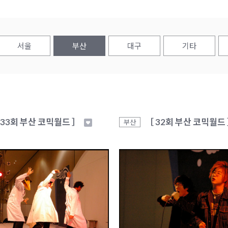
서울
부산
대구
기타
 33회 부산 코믹월드 ］
［ 32회 부산 코믹월드
부산