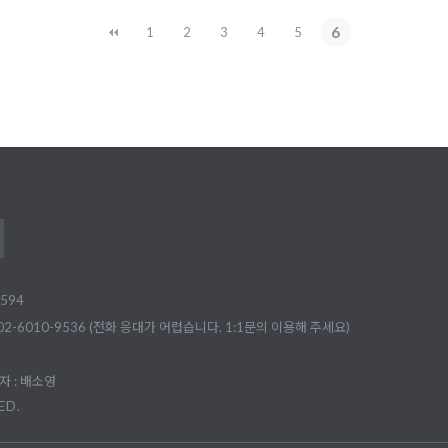
6
1
2
3
4
5
594
02-6010-9536 (전화 응대가 어렵습니다. 1:1문의 이용해 주세요)
 : 배소영
ED.