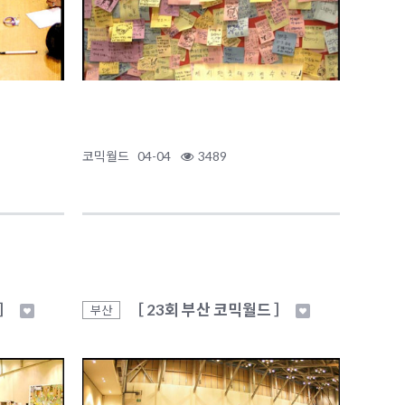
코믹월드
04-04
3489
 ］
［ 23회 부산 코믹월드 ］
부산