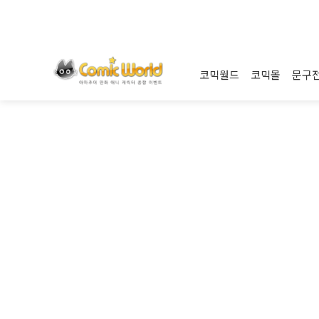
코믹월드
코믹몰
문구