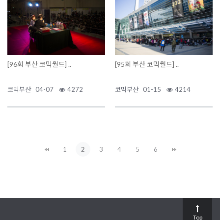
[96회 부산 코믹월드] ..
[95회 부산 코믹월드] ..
코믹부산
04-07
4272
코믹부산
01-15
4214
1
2
3
4
5
6
Top