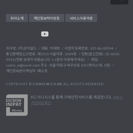
회사소개
개인정보처리방침
서비스이용약관
회사명 : (주)코믹월드
대표 : 박대령
사업자 등록번호 : 105-86-00594
통신판매업신고번호 : 제2015 서울마포 - 2009호
전화(발신전용) :
02-6010-
9536 (전화 응대가 어렵습니다. 1:1문의 이용해 주세요)
메일 :
comic_w@naver.com
주소 : 서울 마포구 와우산로 105 (제이67호, 5층)
개인정보관리책임자 : 배소영
COPYRIGHT ©
COMICW.CO.KR
ALL RIGHTS RESERVED.
KG 이니시스를 통해 구매안전서비스를 제공합니다.
서비스
가입사실 확인