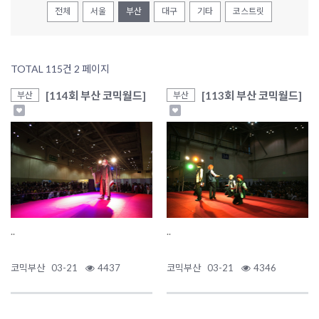
전체
서울
부산
대구
기타
코스트릿
TOTAL 115건
2 페이지
[114회 부산 코믹월드]
[113회 부산 코믹월드]
부산
부산
..
..
코믹부산
03-21
4437
코믹부산
03-21
4346