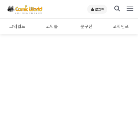
로그인
코믹월드
코믹몰
문구전
코믹인포