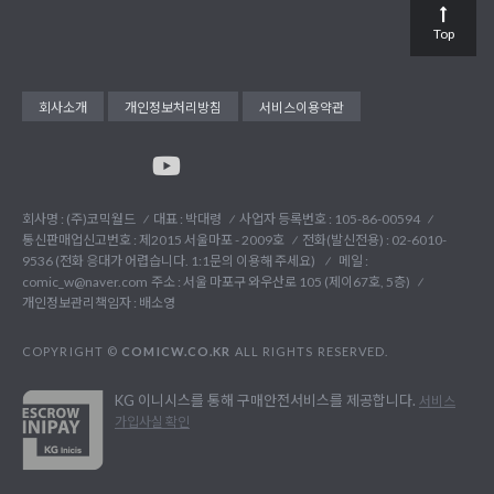
Top
회사소개
개인정보처리방침
서비스이용약관
회사명 : (주)코믹월드
대표 : 박대령
사업자 등록번호 : 105-86-00594
통신판매업신고번호 : 제2015 서울마포 - 2009호
전화(발신전용) :
02-6010-
9536 (전화 응대가 어렵습니다. 1:1문의 이용해 주세요)
메일 :
comic_w@naver.com
주소 : 서울 마포구 와우산로 105 (제이67호, 5층)
개인정보관리책임자 : 배소영
COPYRIGHT ©
COMICW.CO.KR
ALL RIGHTS RESERVED.
KG 이니시스를 통해 구매안전서비스를 제공합니다.
서비스
가입사실 확인