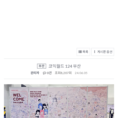
목록
게시판 옵션
코믹월드 124 부산
부산
관리자
0건
조회
8,207회
24.06.05