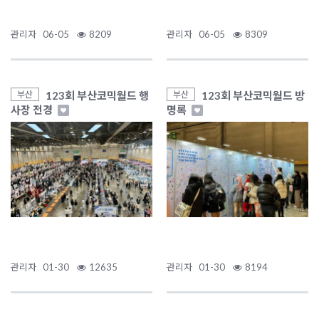
관리자
06-05
8209
관리자
06-05
8309
123회 부산코믹월드 행
123회 부산코믹월드 방
부산
부산
사장 전경
명록
관리자
01-30
12635
관리자
01-30
8194