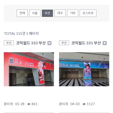
전체
서울
부산
대구
기타
코스트릿
TOTAL 115건
1 페이지
코믹월드 333 부산
코믹월드 331 부산
부산
부산
관리자
05-28
861
관리자
04-03
1127