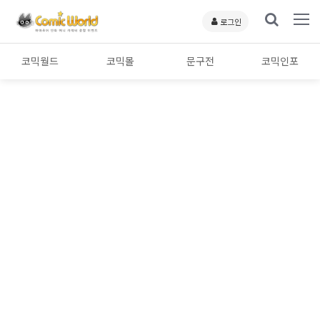
로그인
코믹월드
코믹몰
문구전
코믹인포